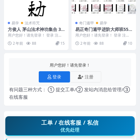
易学
法术符咒
奇门遁甲
易学
方俊人 茅山法术神功集合 32
易正奇门遁甲进阶大师班55
3页
集
用户您好！请先登录！ 登录 注册
用户您好！请先登录！ 登录 注册
方俊人 茅山法术神功集合 323页 2
易正奇门遁甲进阶大师班55集 250
2 年前
88
15
2 年前
88
10
4098...
1089 ...
用户您好！请先登录！
登录
注册
有问题三种方式： ① 提交工单/② 发站内消息给管理/③
在线客服
工单 / 在线客服 / 私信
优先处理