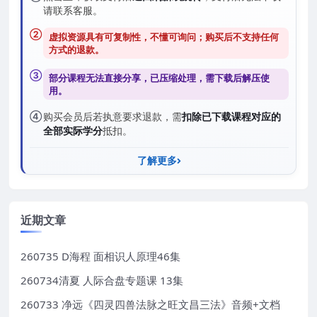
请联系客服。
②
虚拟资源具有可复制性，不懂可询问；购买后
不支持任何
方式的退款
。
③
部分课程无法直接分享，已压缩处理，需
下载后解压
使
用。
④
购买会员后若执意要求退款，需
扣除已下载课程对应的
全部实际学分
抵扣。
了解更多
近期文章
260735 D海程 面相识人原理46集
260734清夏 人际合盘专题课 13集
260733 净远《四灵四兽法脉之旺文昌三法》音频+文档