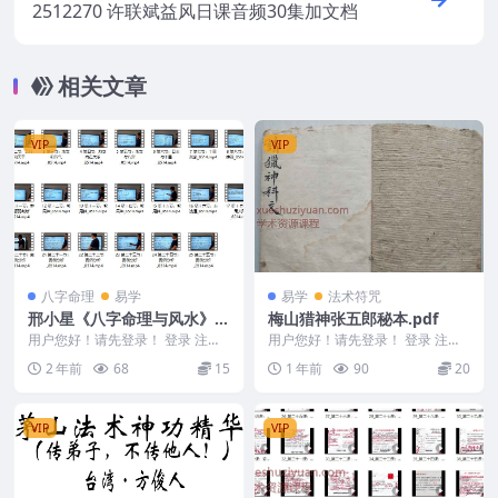
2512270 许联斌益风日课音频30集加文档
相关文章
VIP
VIP
八字命理
易学
易学
法术符咒
邢小星《八字命理与风水》初
梅山猎神张五郎秘本.pdf
级（基础篇）25集
用户您好！请先登录！ 登录 注册
用户您好！请先登录！ 登录 注册
邢小星八字命理与风水（基础篇）
梅山猎神张五郎秘本.pdf 2503156
2 年前
68
15
1 年前
90
20
25集 2412...
-3...
VIP
VIP