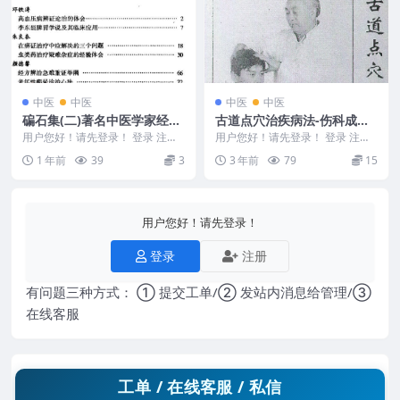
中医
中医
中医
中医
碥石集(二)著名中医学家经验
古道点穴治疾病法-伤科成药
传薪.pdf
与方剂电子版
用户您好！请先登录！ 登录 注册
用户您好！请先登录！ 登录 注册
2505400-282 碥石集(二)著名中医
古道点穴治疾病法-伤科成药与方
1 年前
39
3
3 年前
79
15
学...
剂电子版 Y23...
用户您好！请先登录！
登录
注册
有问题三种方式： ① 提交工单/② 发站内消息给管理/③
在线客服
工单 / 在线客服 / 私信