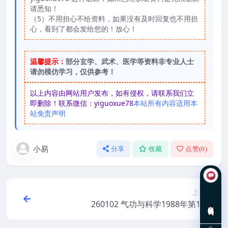
请悉知！
（5）不用担心不给资料，如果没有及时回复也不用担
心，看到了都会发给您的！放心！
温馨提示：
部分玄学、武术、医学等资料非专业人士
请勿模仿学习，仅供参考！
以上内容由网站用户发布，如有侵权，请联系我们立
即删除！联系微信：yiguoxue78
本站所有内容适用本
站免责声明
小易
分享
收藏
点赞(
0
)
上一篇
260102 气功与科学1988年第11期
在线咨询