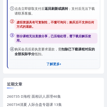
①
点击立即获取支付后
返回刷新或跳转
；支付后无法下载
请联系客服。
②
虚拟资源具有可复制性，不懂可询问；购买后
不支持任何
方式的退款
。
③
部分课程无法直接分享，已压缩处理，需
下载后解压
使
用。
④
购买会员后若执意要求退款，需
扣除已下载课程对应的
全部实际学分
抵扣。
了解更多
近期文章
260735 D海程 面相识人原理46集
260734清夏 人际合盘专题课 13集