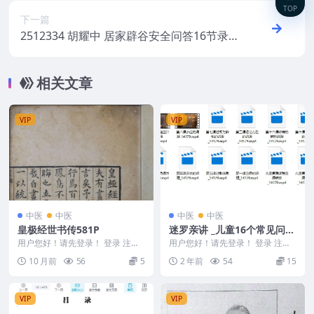
TOP
下一篇
2512334 胡耀中 居家辟谷安全问答16节录
音
相关文章
VIP
VIP
中医
中医
中医
中医
皇极经世书传581P
迷罗亲讲 _儿童16个常见问题
理疗课 _ 童蒙养壮
用户您好！请先登录！ 登录 注册
用户您好！请先登录！ 登录 注册
皇极经世书传581P 2509344 皇极
迷罗亲讲 _儿童16个常见问题理疗
10 月前
56
5
2 年前
54
15
经世...
课 _ 童蒙...
VIP
VIP