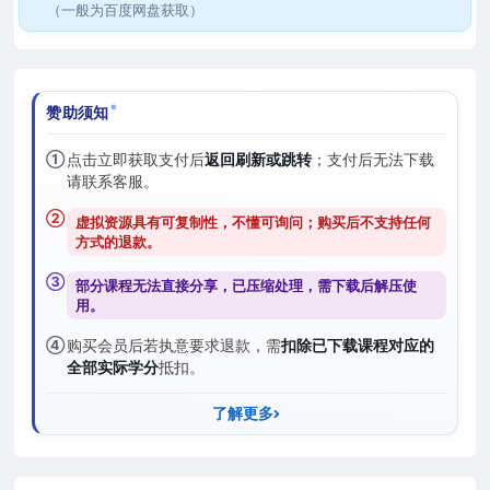
（一般为百度网盘获取）
赞助须知
①
点击立即获取支付后
返回刷新或跳转
；支付后无法下载
请联系客服。
②
虚拟资源具有可复制性，不懂可询问；购买后
不支持任何
方式的退款
。
③
部分课程无法直接分享，已压缩处理，需
下载后解压
使
用。
④
购买会员后若执意要求退款，需
扣除已下载课程对应的
全部实际学分
抵扣。
了解更多