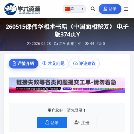
登录
简体…
▼
260515邵伟华相术书籍《中国面相秘笈》 电子
版374页Y
2026-05-28
易学
面相手相
44
0
详情介绍
常见问题
评论建议
用户您好！请先登录！
登录
注册