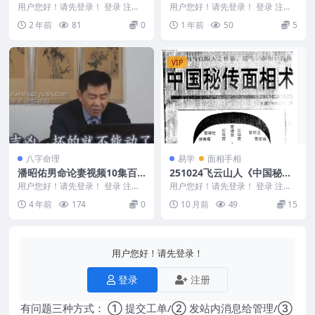
(第二部) 断法详解
用户您好！请先登录！ 登录 注册
用户您好！请先登录！ 登录 注册
2404002-6 算运-郑穆德.pdf 排
图解经典117 图解周易预测学(第
2 年前
81
0
1 年前
50
5
版...
二部) 断法...
VIP
八字命理
易学
面相手相
潘昭佑男命论妻视频10集百
251024飞云山人《中国秘传
度盘下载
面相术》，简体中文版 干货
用户您好！请先登录！ 登录 注册
用户您好！请先登录！ 登录 注册
编码：F5620.男命论妻 男命论妻/
多 257页 电子版Y
飞云山人《中国秘传面相术》，简
4 年前
174
0
10 月前
49
15
├──...
体中文版 干货多...
用户您好！请先登录！
登录
注册
有问题三种方式： ① 提交工单/② 发站内消息给管理/③