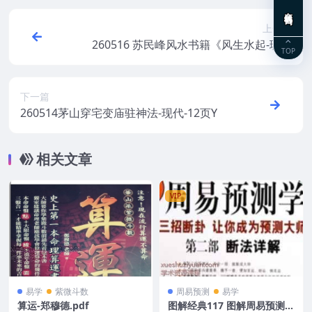
在线咨询
上一篇
260516 苏民峰风水书籍《风生水起-理气
TOP
篇》243页Y
下一篇
260514茅山穿宅变庙驻神法-现代-12页Y
相关文章
VIP
易学
紫微斗数
周易预测
易学
算运-郑穆德.pdf
图解经典117 图解周易预测学