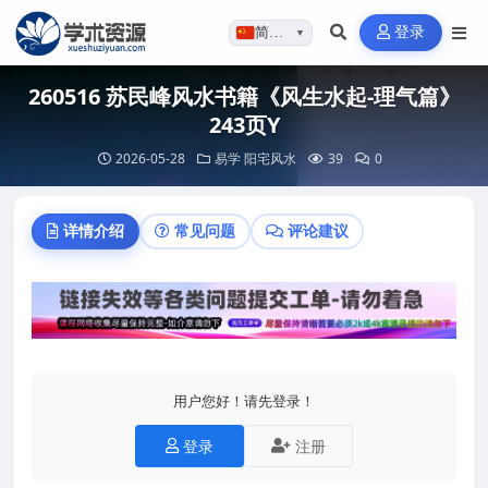
登录
简体…
▼
260516 苏民峰风水书籍《风生水起-理气篇》
243页Y
2026-05-28
易学
阳宅风水
39
0
详情介绍
常见问题
评论建议
用户您好！请先登录！
登录
注册