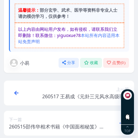
温馨提示：
部分玄学、武术、医学等资料非专业人士
请勿模仿学习，仅供参考！
以上内容由网站用户发布，如有侵权，请联系我们立
即删除！联系微信：yiguoxue78
本站所有内容适用本
站免责声明
小易
分享
收藏
点赞(
0
)
上一篇
260517 王易成《元卦三元风水高级班秘
本》(杨公风水弟子班面授笔记)231页Y
在线咨询
下一篇
260515邵伟华相术书籍《中国面相秘笈》
TOP
电子版374页Y