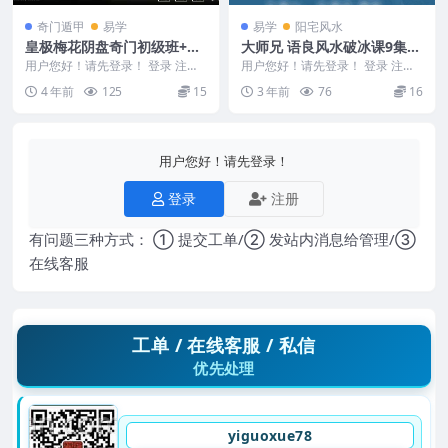
奇门遁甲
易学
易学
阳宅风水
皇极梅花阴盘奇门初级班+高
大师兄 语良风水破冰课9集视
级班7讲义+8录音+16视频 晨
频课程
用户您好！请先登录！ 登录 注册
用户您好！请先登录！ 登录 注册
登山人
皇极梅花阴盘奇门 初级班+高级班
【风水破冰课】（课程时效一年）
4 年前
125
15
3 年前
76
16
讲义+录音+...
231099-...
用户您好！请先登录！
登录
注册
有问题三种方式： ① 提交工单/② 发站内消息给管理/③
在线客服
工单 / 在线客服 / 私信
优先处理
yiguoxue78