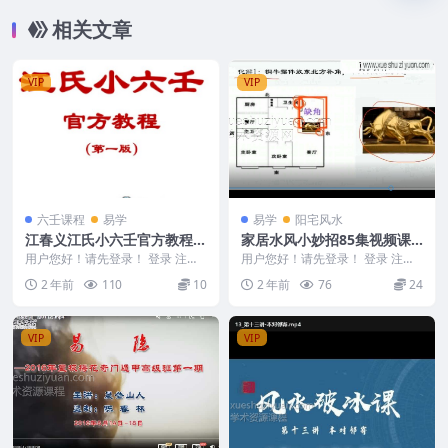
相关文章
VIP
VIP
六壬课程
易学
易学
阳宅风水
江春义江氏小六壬官方教程
家居水风小妙招85集视频课
（2024最新版）
程
用户您好！请先登录！ 登录 注册
用户您好！请先登录！ 登录 注册
江春义江氏小六壬官方教程（202
家居水风小妙招 2404057 壁刀切
2 年前
110
10
2 年前
76
24
4最新版） 2...
灶如何化...
VIP
VIP