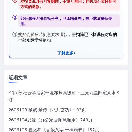
②
虚拟资源具有可复制性，不懂可询问；购买后
不支持任何
方式的退款
。
③
部分课程无法直接分享，已压缩处理，需
下载后解压
使
用。
④
购买会员后若执意要求退款，需
扣除已下载课程对应的
全部实际学分
抵扣。
了解更多
近期文章
军师府 杜云学居家环境布局高级班：三元九星阳宅风水 9
讲
2606193 杨戬 亲传《八九玄功》103页
2606194思源《办公家居顺风顺水》248页
2606195 崔文举《盲派八字 十神精释》152页