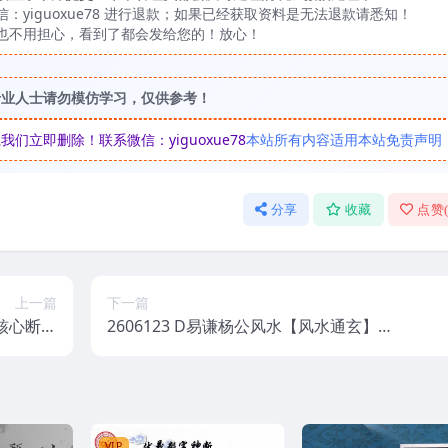
yiguoxue78 进行退款；如果已经获取资料是无法退款请悉知！
也不用担心，看到了都会发给您的！放心！
专业人士请勿模仿学习，仅供参考！
立即删除！联系微信：yiguoxue78
本站所有内容适用本站免责声明
分享
收藏
点赞
上一篇
下一篇
理核心断法
2606123 D易谦杨公风水【风水通玄】
》275页
《十决六忌秘传技法》正课+公开课
VIP