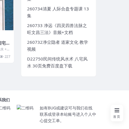
260734清夏 人际合盘专题课 13
集
260733 净远《四灵四兽法脉之
旺文昌三法》音频+文档
260732净尘隐者 道家文化 教学
阳宅风
视频
水 +五
五行大
227
D22750民间传统风水术 八宅风
水 30页免费百度盘下载
系我们
如有BUG或建议可与我们在线
联系或登录本站账号进入个人中
首页
心提交工单。