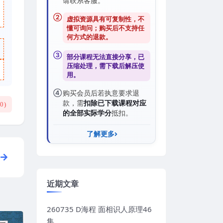
请联系客服。
②
虚拟资源具有可复制性，不
懂可询问；购买后
不支持任
何方式的退款
。
③
部分课程无法直接分享，已
压缩处理，需
下载后解压
使
用。
④
购买会员后若执意要求退
款，需
扣除已下载课程对应
(
0
)
的全部实际学分
抵扣。
了解更多
近期文章
260735 D海程 面相识人原理46
集