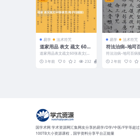
易学
法术符咒
易学
法术符咒
道家用品 表文 疏文 60张
符法治病–地司
表文(电子扫描版)
法水
道家用品表文疏文60张表文(电
符法治病–地司百病驱
子扫描版) Y2307-177 阴债化
1098-55
3 年前
0
2
232
20
2 年前
0
解、表文、疏...
国学术网 学术资源网汇集网友分享的易学/D学/中医/F学等超过
100TB大小资源课程，国学资料分享平台正能量