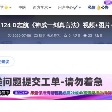
咨询
国学⭐
中医
西方学术
用户中心✔️
私信 🔔公告
06124 D志航《神威一剑真言法》视频+图片
2026-07-06
易学
法术符咒
0
0
23
0
论建议