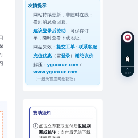
友情提示
网站持续更新，非随时在线；
看到消息会回复。
建议
登录后赞助
，可保存订
口
单，随时查看下载地址。
深
网盘失效：
提交工单
·
联系客服
打
充值优惠
（需
登录
）
谢绝议价
在线咨询
习
解压：
yguoxue.com
/
www.yguoxue.com
TOP
（一般为百度网盘获取）
赞助须知
①
点击立即获取支付后
返回刷
新或跳转
；支付后无法下载