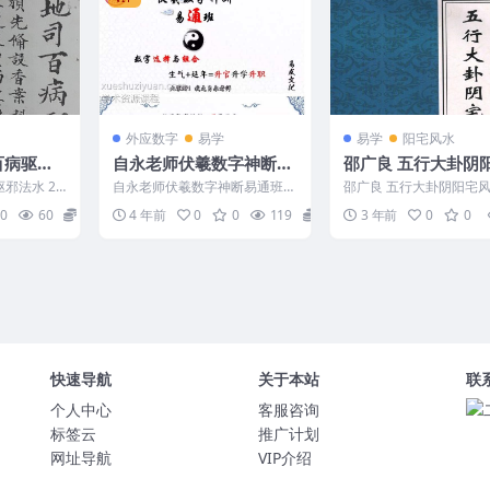
外应数字
易学
易学
阳宅风水
百病驱邪
自永老师伏羲数字神断易
邵广良 五行大卦阴
通班课程视频49集
水3本全
邪法水 24
自永老师伏羲数字神断易通班课
邵广良 五行大卦阴阳宅风
程视频49集讲解详细适合一看
行大卦阳宅1函授教材+
0
60
15
4 年前
0
0
119
10
3 年前
0
0
编号：F5504 ├─...
卦阳宅2弟子班+五行...
快速导航
关于本站
联
个人中心
客服咨询
标签云
推广计划
网址导航
VIP介绍