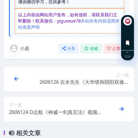
请勿模仿学习，仅供参考！
以上内容由网站用户发布，如有侵权，请联系我们立
即删除！联系微信：yiguoxue78
本站所有内容适用本
站免责声明
在线咨询
小易
分享
收藏
点赞(
0
)
TOP
上一篇
2606126 吉水先生《大华堪舆阴阳双修教
程》34页
下一篇
2606124 D志航《神威一剑真言法》视频
+图片+文档
相关文章