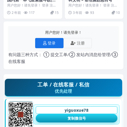
言导引增订版).pdf
用户您好！请先登录！ 登录 注册
用户您好！请先登录！ 登录 注册
国内第一本飞星紫微斗数(真言导
钟义明 – 命理脑筋急转弯 Y23...
2 年前
117
15
3 年前
93
10
引增订版).pd...
用户您好！请先登录！
登录
注册
有问题三种方式： ① 提交工单/② 发站内消息给管理/③
在线客服
工单 / 在线客服 / 私信
优先处理
yiguoxue78
复制微信号