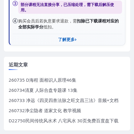
③
部分课程无法直接分享，已压缩处理，需
下载后解压
使
用。
④
购买会员后若执意要求退款，需
扣除已下载课程对应的
全部实际学分
抵扣。
了解更多
近期文章
260735 D海程 面相识人原理46集
260734清夏 人际合盘专题课 13集
260733 净远《四灵四兽法脉之旺文昌三法》音频+文档
260732净尘隐者 道家文化 教学视频
D22750民间传统风水术 八宅风水 30页免费百度盘下载