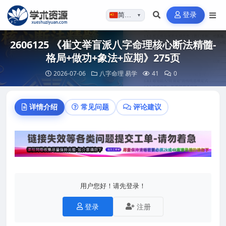
登录
简体…
▼
2606125 《崔文举盲派八字命理核心断法精髓-
格局+做功+象法+应期》275页
2026-07-06
八字命理
易学
41
0
详情介绍
常见问题
评论建议
用户您好！请先登录！
登录
注册