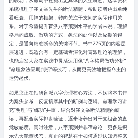
的联动，从命局中挖掘出更具体的人生轨迹。这本资料
系统梳理了崔文举先生的断法精髓，帮助读者跳出单纯
看旺衰、用神的框架，转向关注干支间的实际作用关
系。对于希望提升盲派八字预测水平的学者来说，理解
格局的成败、做功的方式、象法的延伸以及应期的锁
定，是通向精准断命的关键环节。书中275页的内容层
层递进，既适合有一定基础者深化对盲派理论的理解，
也能启发大家在实践中灵活运用像“八字格局做功分析”
“命理象法应期判断”等技巧，从而更高效地把握命主的
运势起伏。
如果您正在钻研盲派八字命理核心方法，不妨将本书作
为案头参考，反复揣摩其中的断例与逻辑。命理学习讲
究“明理”与“练功”并重，结合对崔文举断法精髓的研
读，再配合实际排盘验证，逐步培养出对干支组合的直
觉敏感度。同时注意，八字预测并非宿命论，更多是揭
示先天能量状态，真正的智慧在于如何通过认知调整来