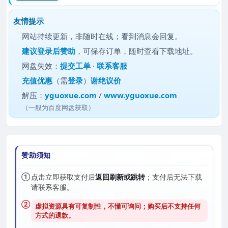
友情提示
网站持续更新，非随时在线；看到消息会回复。
建议
登录后赞助
，可保存订单，随时查看下载地址。
网盘失效：
提交工单
·
联系客服
充值优惠
（需
登录
）
谢绝议价
解压：
yguoxue.com
/
www.yguoxue.com
（一般为百度网盘获取）
赞助须知
①
点击立即获取支付后
返回刷新或跳转
；支付后无法下载
请联系客服。
②
虚拟资源具有可复制性，不懂可询问；购买后
不支持任何
方式的退款
。