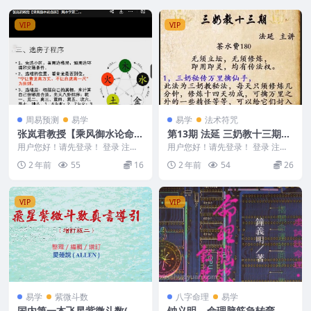
VIP
VIP
周易预测
易学
易学
法术符咒
张岚君教授【乘风御水论命
第13期 法延 三奶教十三期
运】 网课完整2视频+图
+视频+文档
用户您好！请先登录！ 登录 注册
用户您好！请先登录！ 登录 注册
张岚君教授【乘风御水论命运】
法延 三奶教十三期+视频+文档 第
2 年前
55
16
2 年前
54
26
网课完整 241...
13期 24...
VIP
VIP
易学
紫微斗数
八字命理
易学
国内第一本飞星紫微斗数(真
钟义明 – 命理脑筋急转弯