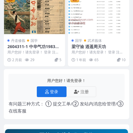
丹道修炼
国学
国学
武术炼体
2604311-1 中华气功1983年
梁守渝 逍遥周天功
第1期.pdf
用户您好！请先登录！ 登录 注册
用户您好！请先登录！ 登录 注册
中华气功1983年第1期.pdf 26043
梁守渝 逍遥周天功24 2505138 01
2 月前
29
5
1 年前
65
10
1...
_...
用户您好！请先登录！
登录
注册
有问题三种方式： ① 提交工单/② 发站内消息给管理/③
在线客服