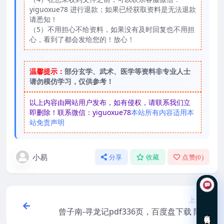
yiguoxue78 进行退款；如果已经获取资料是无法退款
请悉知！
（5）不用担心不给资料，如果没有及时回复也不用担
心，看到了都会发给您的！放心！
温馨提示：
部分玄学、武术、医学等资料非专业人士
请勿模仿学习，仅供参考！
以上内容由网站用户发布，如有侵权，请联系我们立
即删除！联系微信：yiguoxue78
本站所有内容适用本
站免责声明
小易
分享
收藏
点赞(
0
)
上一篇
曾子南-寻龙记pdf336页，百度盘下载 阿里
在线咨询
云盘