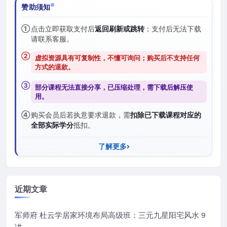
赞助须知
①
点击立即获取支付后
返回刷新或跳转
；支付后无法下载
请联系客服。
②
虚拟资源具有可复制性，不懂可询问；购买后
不支持任何
方式的退款
。
③
部分课程无法直接分享，已压缩处理，需
下载后解压
使
用。
④
购买会员后若执意要求退款，需
扣除已下载课程对应的
全部实际学分
抵扣。
了解更多
近期文章
军师府 杜云学居家环境布局高级班：三元九星阳宅风水 9