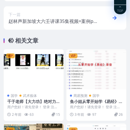
TOP
下一篇
赵林声新加坡大六壬讲课35集视频+案例pdf
阿里云盘下载
相关文章
VIP
VIP
国学
武术炼体
周易预测
国学
千于老师【大力功】绝对力量
鱼小姐从零开始学《易经》录
6集
音36集
用户您好！请先登录！ 登录 注册
用户您好！请先登录！ 登录 注册
千于老师【大力功】绝对力量6集
鱼小姐从零开始学《易经》 23101
2 年前
63
15
3 年前
97
26
241112 ...
6 _13...
VIP
VIP