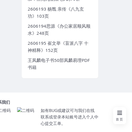
2606193 杨戬 亲传《八九玄
功》103页
2606194思源《办公家居顺风顺
水》248页
2606195 崔文举《盲派八字 十
神精释》152页
王凤麟电子书50部凤麟易理PDF
书籍
系我们
如有BUG或建议可与我们在线
联系或登录本站账号进入个人中
首页
心提交工单。