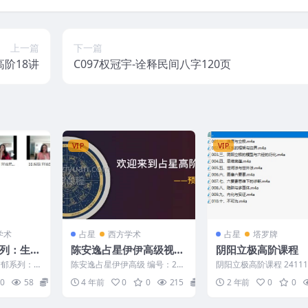
上一篇
下一篇
阶18讲
C097权冠宇-诠释民间八字120页
VIP
VIP
学术
占星
西方学术
占星
塔罗牌
系列：生命
陈安逸占星伊伊高级视频
阴阳立极高阶课程
值得被温
4合集 百度盘
后抑郁系列：
陈安逸占星伊伊高级 编号：221
阴阳立极高阶课程 241110
值得被温柔
626D898 陈安逸占星伊伊高
1.-、维度与立板.m4a 200
0
58
80
4 年前
0
0
215
10
2 年前
0
0
级...
二、...