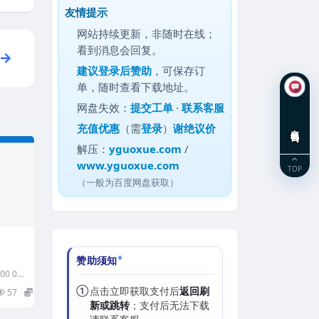
友情提示
网站持续更新，非随时在线；
看到消息会回复。
建议
登录后赞助
，可保存订
单，随时查看下载地址。
网盘失效：
提交工单
·
联系客服
充值优惠
（需
登录
）
谢绝议价
在线咨询
解压：
yguoxue.com
/
www.yguoxue.com
TOP
（一般为百度网盘获取）
赞助须知
0 00
2.
①
点击立即获取支付后
返回刷
57
15
新或跳转
；支付后无法下载