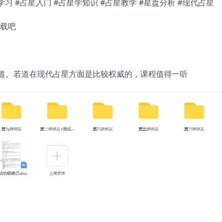
学习 #占星入门 #占星学知识 #占星教学 #星盘分析 #现代占星
下载吧
道。若道在现代占星方面是比较权威的，课程值得一听