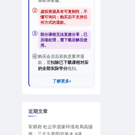
请联系客服。
②
虚拟资源具有可复制性，不
懂可询问；购买后
不支持任
何方式的退款
。
③
部分课程无法直接分享，已
压缩处理，需
下载后解压
使
用。
④
购买会员后若执意要求退
款，需
扣除已下载课程对应
的全部实际学分
抵扣。
了解更多
近期文章
军师府 杜云学居家环境布局高级
班：三元九星阳宅风水 9讲