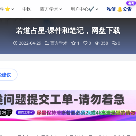
咨询
国学⭐
中医
西方学术
用户中心✔️
私信 🔔公告
若道占星-课件和笔记，网盘下载
2022-04-29
西方学术
1
0
358
0
论建议