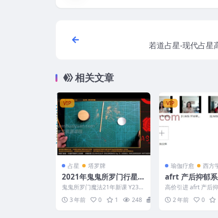
若道占星-现代占星高
相关文章
VIP
VIP
占星
塔罗牌
瑜伽疗愈
西方
2021年鬼鬼所罗门行星
afrt 产后抑郁
魔法课程12集视频+课件
最初的时刻，你
鬼鬼所罗门魔法21年新课 Y230
高价引进 afrt 产
11个。为西方魔法，无须
柔以待
5-088 鬼鬼所罗门2021行星魔
生命最初的时刻，你
3 年前
0
1
248
28
2 年前
0
法课程视频...
以待 241219...
吃符过功，省心的西方道
法。