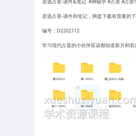
若道占星-课件&笔记 #神秘学 #占星 #占星
若道占星-课件和笔记，网盘下载有需要的
编号：D2202112
学习现代占星的小伙伴应该都知道新月和若