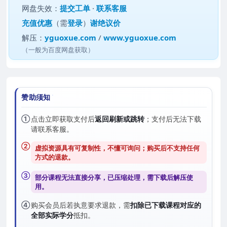
网盘失效：
提交工单
·
联系客服
充值优惠
（需
登录
）
谢绝议价
解压：
yguoxue.com
/
www.yguoxue.com
（一般为百度网盘获取）
赞助须知
①
点击立即获取支付后
返回刷新或跳转
；支付后无法下载
请联系客服。
②
虚拟资源具有可复制性，不懂可询问；购买后
不支持任何
方式的退款
。
③
部分课程无法直接分享，已压缩处理，需
下载后解压
使
用。
④
购买会员后若执意要求退款，需
扣除已下载课程对应的
全部实际学分
抵扣。