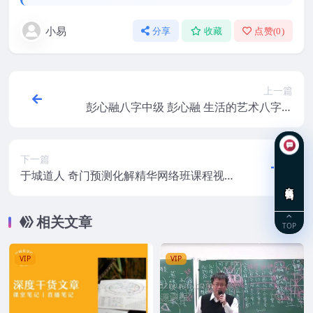
小易
分享
收藏
点赞(
0
)
上一篇
彭心融八字中级 彭心融 生活的艺术八字中
级班视频44集
下一篇
于城道人 奇门预测化解精华网络班课程视频
在线咨询
2021年课程
相关文章
TOP
VIP
VIP