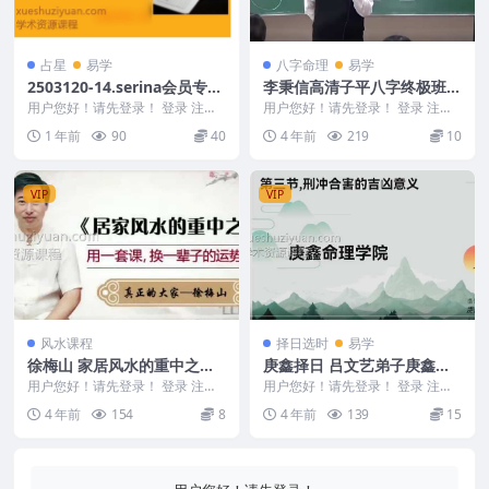
占星
易学
八字命理
易学
2503120-14.serina会员专享
李秉信高清子平八字终极班
深度资料
（视频77集）
用户您好！请先登录！ 登录 注册
用户您好！请先登录！ 登录 注册
serina会员专享深度资料 以下都是
李秉信高清子平八字终极班（视频
1 年前
90
40
4 年前
219
10
网页文字...
77集） 编号：...
VIP
VIP
风水课程
择日选时
易学
徐梅山 家居风水的重中之重
庚鑫择日 吕文艺弟子庚鑫老
培训课程22集
师择日选日子57集视频课程
用户您好！请先登录！ 登录 注册
用户您好！请先登录！ 登录 注册
徐梅山 家居风水的重中之重视频2
吕文艺弟子择日选日子视频课程57
4 年前
154
8
4 年前
139
15
2集4.43G...
集-庚鑫 ...