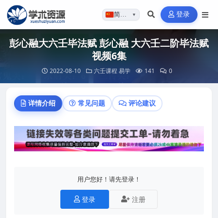
登录
简体…
▼
彭心融大六壬毕法赋 彭心融 大六壬二阶毕法赋
视频6集
2022-08-10
六壬课程
易学
141
0
详情介绍
常见问题
评论建议
用户您好！请先登录！
登录
注册