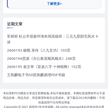
了解更多
近期文章
军师府 杜云学居家环境布局高级班：三元九星阳宅风水 9
讲
2606193 杨戬 亲传《八九玄功》103页
2606194思源《办公家居顺风顺水》248页
2606195 崔文举《盲派八字 十神精释》152页
王凤麟电子书50部凤麟易理PDF书籍
本站资料均为网友分享或互联网收集,本站不拥有版权。本网站资源赞助学分不是
商品价格，商品无价，而是整理和相关运营成本。请下载后24小时内删除！不得
传递或用于任何商业用途
Copyright © 2021
易国学/学术资源网
- All rights reserved本站所有内容自用