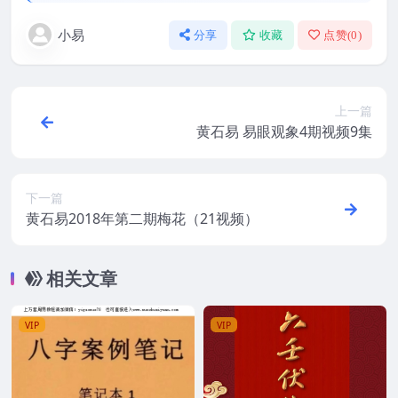
小易
分享
收藏
点赞(
0
)
上一篇
黄石易 易眼观象4期视频9集
下一篇
黄石易2018年第二期梅花（21视频）
相关文章
VIP
VIP