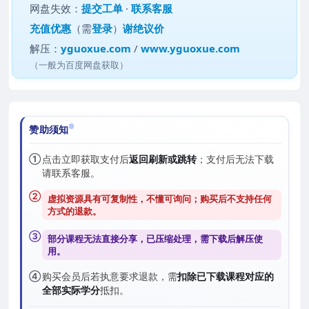
网盘失效：
提交工单
·
联系客服
充值优惠
（需
登录
）
谢绝议价
解压：
yguoxue.com
/
www.yguoxue.com
（一般为百度网盘获取）
赞助须知
①
点击立即获取支付后
返回刷新或跳转
；支付后无法下载
请联系客服。
②
虚拟资源具有可复制性，不懂可询问；购买后
不支持任何
方式的退款
。
③
部分课程无法直接分享，已压缩处理，需
下载后解压
使
用。
④
购买会员后若执意要求退款，需
扣除已下载课程对应的
全部实际学分
抵扣。