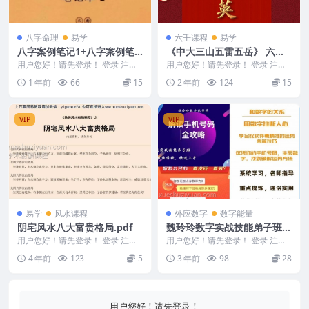
八字命理
易学
六壬课程
易学
八字案例笔记1+八字䅁例笔
《中大三山五雷五岳》 六壬
记2 一套共2本Y
伏英馆叶法光，董法晨法本
用户您好！请先登录！ 登录 注册
用户您好！请先登录！ 登录 注册
八字案例笔记1+八字䅁例笔记2 一
《中大三山五雷五岳》 六壬伏英
1 年前
66
15
2 年前
124
15
套共2本Y ...
馆叶法光，董法晨...
VIP
VIP
易学
风水课程
外应数字
数字能量
阴宅风水八大富贵格局.pdf
魏玲玲数字实战技能弟子班课
程19集
用户您好！请先登录！ 登录 注册
用户您好！请先登录！ 登录 注册
编号：MY2212-200-154 阴宅风
魏玲玲数字实战技能弟子班课程19
4 年前
123
5
3 年前
98
28
水八...
集 Y2307...
用户您好！请先登录！