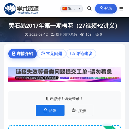
登录
简体…
▼
黄石易2017年第一期梅花（27视频+2讲义）
2022-08-12
易学
梅花易数
163
0
详情介绍
常见问题
评论建议
用户您好！请先登录！
登录
注册