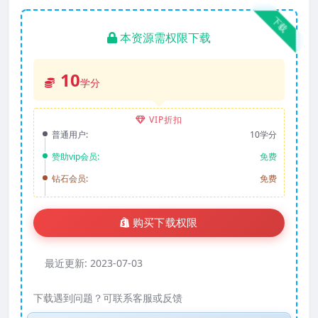
下载
本资源需权限下载
10
学分
VIP折扣
普通用户:
10学分
赞助vip会员:
免费
钻石会员:
免费
购买下载权限
最近更新:
2023-07-03
下载遇到问题？可联系客服或反馈