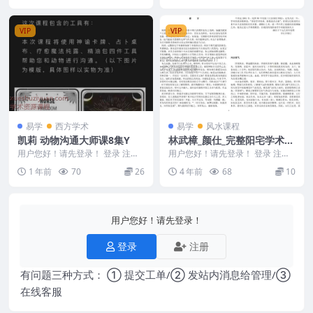
VIP
VIP
易学
西方学术
易学
风水课程
凯莉 动物沟通大师课8集Y
林武樟_颜仕_完整阳宅学术讲
义(1).pdf
用户您好！请先登录！ 登录 注册
用户您好！请先登录！ 登录 注册
凯莉 动物沟通大师课8集Y 250511
编号：MY2212-200-42 林武樟_颜
1 年前
70
26
4 年前
68
10
0 0...
仕...
用户您好！请先登录！
登录
注册
有问题三种方式： ① 提交工单/② 发站内消息给管理/③
在线客服