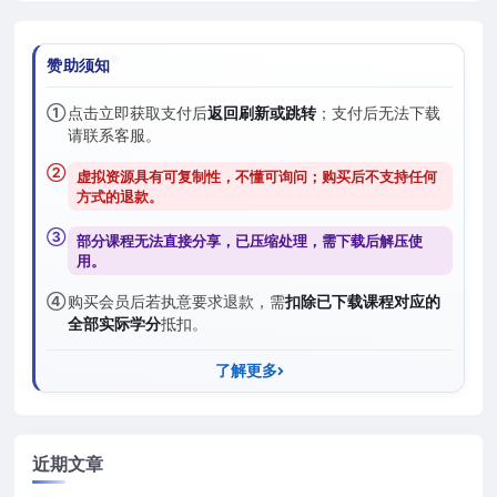
赞助须知
①
点击立即获取支付后
返回刷新或跳转
；支付后无法下载
请联系客服。
②
虚拟资源具有可复制性，不懂可询问；购买后
不支持任何
方式的退款
。
③
部分课程无法直接分享，已压缩处理，需
下载后解压
使
用。
④
购买会员后若执意要求退款，需
扣除已下载课程对应的
全部实际学分
抵扣。
了解更多
近期文章