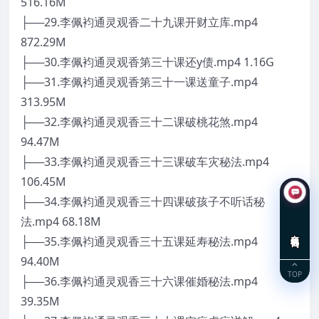
516.16M
├──29.李佩袀通灵观香二十九课开财立库.mp4
872.29M
├──30.李佩袀通灵观香第三十课还y债.mp4 1.16G
├──31.李佩袀通灵观香第三十一课送童子.mp4
313.95M
├──32.李佩袀通灵观香三十二课破桃花煞.mp4
94.47M
├──33.李佩袀通灵观香三十三课破车灾秘法.mp4
106.45M
├──34.李佩袀通灵观香三十四课破孩子不听话秘
法.mp4 68.18M
在线咨询
├──35.李佩袀通灵观香三十五课延寿秘法.mp4
94.40M
TOP
├──36.李佩袀通灵观香三十六课催婚秘法.mp4
39.35M