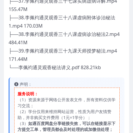
├──37.李佩袀通灵观香三十七课实病虚病详解.mp4
155.47M
├──38.李佩袀通灵观香三十八课虚病附体诊治秘法
1.mp4 170.03M
├──38.李佩袀通灵观香三十八课虚病诊治秘法2.mp4
484.41M
├──39.李佩袀通灵观香三十九课天师授梦秘法.mp4
171.44M
└──李佩袀通灵观香秘法讲义.pdf 828.21kb
声明：
服务说明：
（1）资源来源于网络公开发表文件，所有资料仅供学
习交流；
（2）学分仅用来维持网站运营，性质为用户友情赞
助，并非购买文件费用（1元=1学分）；
（3）
如遇百度网盘分享链接失效，可以在链接显示下
方提交工单，管理员都会及时处理的或加微信处理；