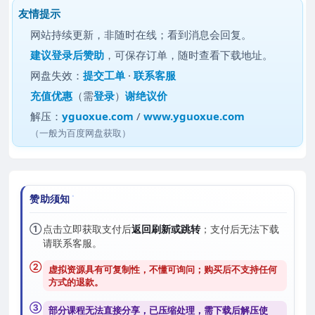
友情提示
网站持续更新，非随时在线；看到消息会回复。
建议
登录后赞助
，可保存订单，随时查看下载地址。
网盘失效：
提交工单
·
联系客服
充值优惠
（需
登录
）
谢绝议价
解压：
yguoxue.com
/
www.yguoxue.com
（一般为百度网盘获取）
赞助须知
①
点击立即获取支付后
返回刷新或跳转
；支付后无法下载
请联系客服。
②
虚拟资源具有可复制性，不懂可询问；购买后
不支持任何
方式的退款
。
③
部分课程无法直接分享，已压缩处理，需
下载后解压
使