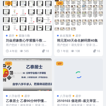
VIP
VIP
易学
紫微斗数
姓名预测
易学
刘金府象数心学紫薇斗数 视
韩元茗60天命名解码营40集
频+录音+文档
用户您好！请先登录！ 登录 注册
用户您好！请先登录！ 登录 注册
刘金府象数心学紫薇斗数 视频+录
韩元茗60天命名解码营40集 2504
4 年前
565
18
1 年前
108
16
音+文档 刘...
128 ...
VIP
VIP
八字命理
易学
八字命理
易学
乙泰居士 乙泰90分钟学懂八
2510103 催老师–崔文举盲派
字
八字笔记整理第一部A4彩色
用户您好！请先登录！ 登录 注册
用户您好！请先登录！ 登录 注册