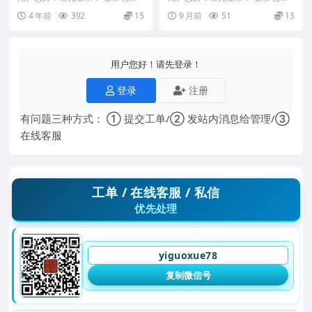
乙泰居士八字命运八字精髓 乙泰
打印（2000元）97页_1
催老师–崔文举盲派八字笔记整理
4 年前
392
15
9 月前
51
13
居士90分钟学会...
第一...
用户您好！请先登录！
登录
注册
有问题三种方式： ① 提交工单/② 发站内消息给管理/③
在线客服
工单 / 在线客服 / 私信
优先处理
yiguoxue78
复制微信号