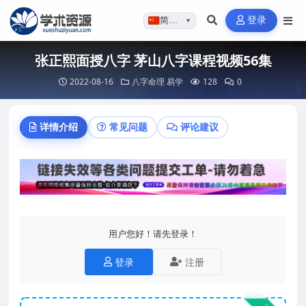
登录
简体…
▼
张正熙面授八字 茅山八字课程视频56集
2022-08-16
八字命理
易学
128
0
详情介绍
常见问题
评论建议
用户您好！请先登录！
登录
注册