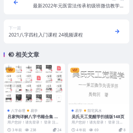
最新2022年元医雷法传承初级班微信教学录
屏+讲义
下一篇
2021八字四柱入门课程 24视频课程
相关文章
VIP
VIP
八字命理
易学
易学
阳宅风水
吕家恂详解八字书籍合集 吕
吴氏天工觉醒学扫描版148页
家恂八字电子书籍23册pdf
用户您好！请先登录！ 登录 注册
用户您好！请先登录！ 登录 注册
百度网盘
吕家恂八字23册 Y2305-059 吕家
吴氏天工觉醒学扫描版148页 编号
3 年前
238
24
4 年前
69
8
恂八...
MY2212...