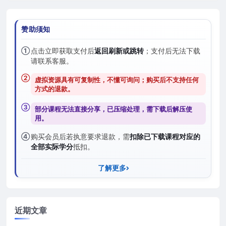
赞助须知
①
点击立即获取支付后
返回刷新或跳转
；支付后无法下载
请联系客服。
②
虚拟资源具有可复制性，不懂可询问；购买后
不支持任何
方式的退款
。
③
部分课程无法直接分享，已压缩处理，需
下载后解压
使
用。
④
购买会员后若执意要求退款，需
扣除已下载课程对应的
全部实际学分
抵扣。
了解更多
近期文章