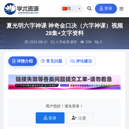
登录
简体…
▼
夏光明六字神课 神奇金口决（六字神课）视频
28集+文字资料
2022-08-21
八字命理
易学
358
0
详情介绍
常见问题
评论建议
用户您好！请先登录！
登录
注册