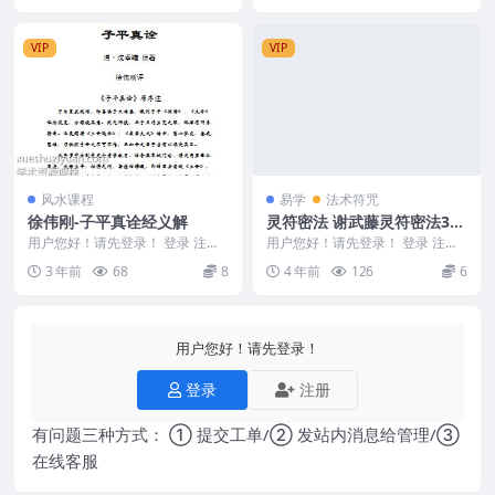
VIP
VIP
风水课程
易学
法术符咒
徐伟刚-子平真诠经义解
灵符密法 谢武藤灵符密法3视
频+1讲义
用户您好！请先登录！ 登录 注册
用户您好！请先登录！ 登录 注册
编号：Y2308-258-31 徐伟刚-子平
灵符密法+讲义 谢武藤灵符密法3
3 年前
68
8
4 年前
126
6
真...
视频+1讲义 ...
用户您好！请先登录！
登录
注册
有问题三种方式： ① 提交工单/② 发站内消息给管理/③
在线客服