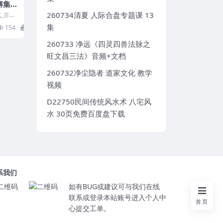
解集
 百度
260734清夏 人际合盘专题课 13
_古本.
5-137
集
154
10
260733 净远《四灵四兽法脉之
旺文昌三法》音频+文档
260732净尘隐者 道家文化 教学
视频
D22750民间传统风水术 八宅风
水 30页免费百度盘下载
系我们
如有BUG或建议可与我们在线
联系或登录本站账号进入个人中
首页
心提交工单。