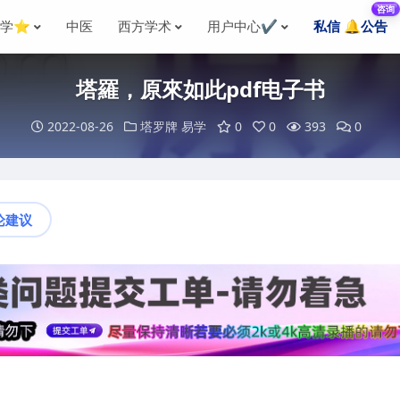
咨询
国学⭐
中医
西方学术
用户中心✔️
私信 🔔公告
塔羅，原來如此pdf电子书
2022-08-26
塔罗牌
易学
0
0
393
0
论建议