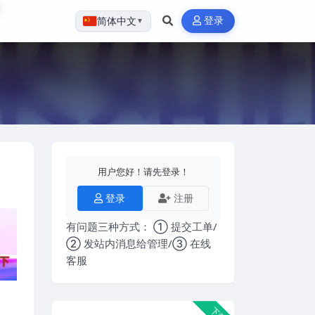
登录
简体中文
▼
用户您好！请先登录！
登录
注册
有问题三种方式： ① 提交工单/
② 发站内消息给管理/③ 在线
客服
下载