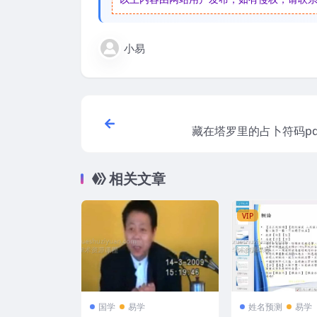
小易
藏在塔罗里的占卜符码pd
相关文章
VIP
国学
易学
姓名预测
易学