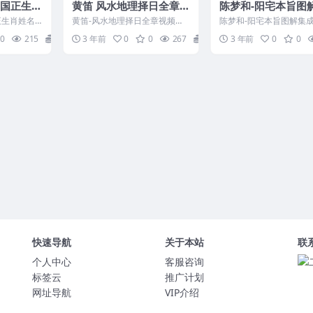
杨国正生肖
黄笛 风水地理择日全章视
陈梦和-阳宅本旨图
频16集
频21集 +pdf资料
成_古本.580页pdf
正生肖姓名
黄笛-风水地理择日全章视频
陈梦和-阳宅本旨图解集成
网盘
讲义 编号：
+资料 Y2302-274-2
580页pdf 百度 网盘 Y230
0
215
5
3 年前
0
0
267
15
3 年前
0
0
...
快速导航
关于本站
联
个人中心
客服咨询
标签云
推广计划
网址导航
VIP介绍