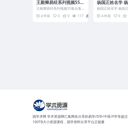
王殿卿易经系列视频55集
杨国正姓名学 
合集下载百度盘
姓名学网络班视
王殿卿易经系列视频55集合集
杨国正姓名学 杨国
+讲义
下载百度盘 王殿卿易经教学 王
学网络班视频16集+
4 年前
0
0
117
0
4 年前
0
殿卿易经课程 2222...
222080C331...
国学术网 学术资源网汇集网友分享的易学/D学/中医/F学等超过
100TB大小资源课程，国学资料分享平台正能量