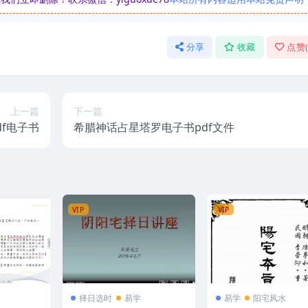
分享
收藏
点赞
上一篇
下一篇
f电子书
希腊神话占星塔罗电子书pdf文件
VIP
VIP
择日选时
易学
易学
阳宅风水