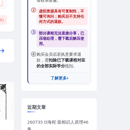
请联系客服。
②
虚拟资源具有可复制性，不
懂可询问；购买后
不支持任
(
0
)
何方式的退款
。
③
部分课程无法直接分享，已
压缩处理，需
下载后解压
使
用。
④
购买会员后若执意要求退
款，需
扣除已下载课程对应
的全部实际学分
抵扣。
了解更多
近期文章
260735 D海程 面相识人原理46
集