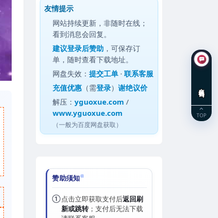
友情提示
网站持续更新，非随时在线；
看到消息会回复。
建议
登录后赞助
，可保存订
单，随时查看下载地址。
网盘失效：
提交工单
·
联系客服
充值优惠
（需
登录
）
谢绝议价
在线咨询
解压：
yguoxue.com
/
www.yguoxue.com
TOP
（一般为百度网盘获取）
赞助须知
①
点击立即获取支付后
返回刷
新或跳转
；支付后无法下载