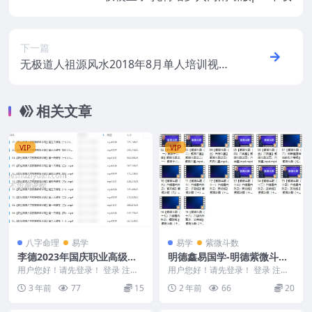
下一篇
无极道人祖源风水2018年8月单人培训视频
教学课程17集
相关文章
VIP
VIP
八字命理
易学
易学
紫微斗数
李德2023年国庆职业高级八
明德鑫易国学-明德紫微斗数
字预测师培训班20集视频
明德紫微斗数
用户您好！请先登录！ 登录 注册
用户您好！请先登录！ 登录 注册
李德2023年国庆职业高级八字预
明德鑫易国学-明德紫微斗数明德
3 年前
77
15
2 年前
66
20
测师培训班 2...
紫微斗数 241...