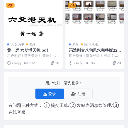
VIP
VIP
六爻纳甲
易学
易学
阳宅风水
黄一远 六爻泄天机.pdf
冯浩刚古八宅风水完整版22
集11个小时
用户您好！请先登录！ 登录 注册
用户您好！请先登录！ 登录 注册
黄一远 六爻泄天机.pdf 24050132
冯浩刚古八宅风水完整版22集11
2 年前
132
10
2 年前
86
20
-...
个小时 241...
用户您好！请先登录！
登录
注册
有问题三种方式： ① 提交工单/② 发站内消息给管理/③
在线客服