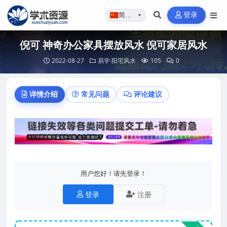
登录
简体…
▼
倪可 神奇办公家具摆放风水 倪可家居风水
2022-08-27
易学
阳宅风水
105
0
详情介绍
常见问题
评论建议
用户您好！请先登录！
登录
注册