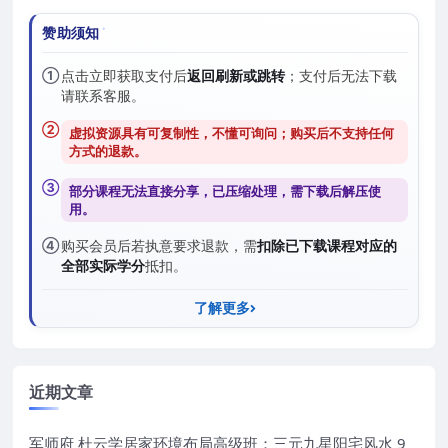
赞助须知
①
点击立即获取支付后
返回刷新或跳转
；支付后无法下载
请联系客服。
②
虚拟资源具有可复制性，不懂可询问；购买后
不支持任何
方式的退款
。
③
部分课程无法直接分享，已压缩处理，需
下载后解压
使
用。
④
购买会员后若执意要求退款，需
扣除已下载课程对应的
全部实际学分
抵扣。
了解更多
近期文章
军师府 杜云学居家环境布局高级班：三元九星阳宅风水 9