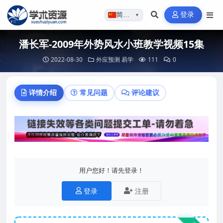
登录
简体…
▼
潘长军-2009年外势风水小班教学视频15集
2022-08-30
外应预测
易学
111
0
详情介绍
常见问题
评论建议
用户您好！请先登录！
登录
注册