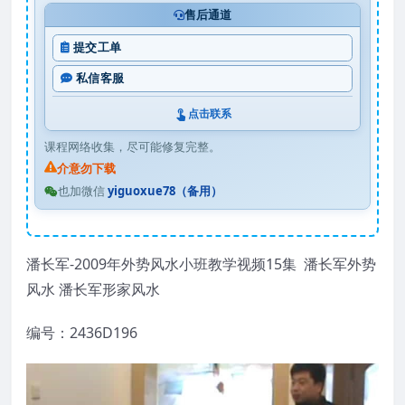
售后通道
提交工单
私信客服
点击联系
课程网络收集，尽可能修复完整。
介意勿下载
也加微信
yiguoxue78（备用）
潘长军-2009年外势风水小班教学视频15集 潘长军外势
风水 潘长军形家风水
编号：2436D196