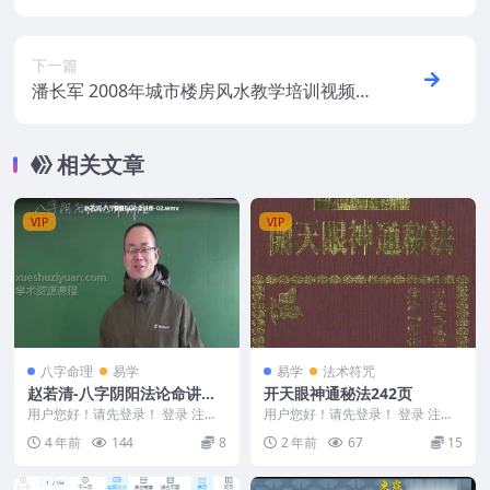
下一篇
潘长军 2008年城市楼房风水教学培训视频6
集
相关文章
VIP
VIP
八字命理
易学
易学
法术符咒
赵若清-八字阴阳法论命讲座
开天眼神通秘法242页
视频15集清晰版
用户您好！请先登录！ 登录 注册
用户您好！请先登录！ 登录 注册
赵若清-八字阴阳法论命讲座视频1
开天眼神通秘法242页 2412367-8
4 年前
144
8
2 年前
67
15
5集 2219...