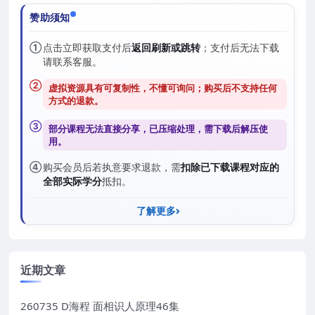
赞助须知
①
点击立即获取支付后
返回刷新或跳转
；支付后无法下载
请联系客服。
②
虚拟资源具有可复制性，不懂可询问；购买后
不支持任何
方式的退款
。
③
部分课程无法直接分享，已压缩处理，需
下载后解压
使
用。
④
购买会员后若执意要求退款，需
扣除已下载课程对应的
全部实际学分
抵扣。
了解更多
近期文章
260735 D海程 面相识人原理46集