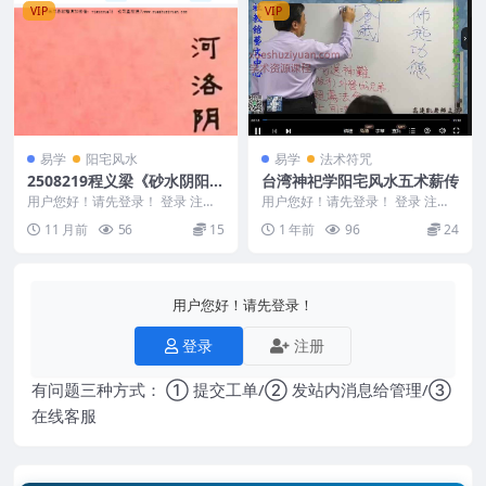
VIP
VIP
易学
阳宅风水
易学
法术符咒
2508219程义梁《砂水阴阳河
台湾神祀学阳宅风水五术薪传
洛阴阳诀》河洛阴阳诀笔记 1
用户您好！请先登录！ 登录 注册
用户您好！请先登录！ 登录 注册
56页Y
程义梁《砂水阴阳河洛阴阳诀》河
台湾神祀学阳宅风水五术薪传 250
11 月前
56
15
1 年前
96
24
洛阴阳诀笔记 1...
3130 神...
用户您好！请先登录！
登录
注册
有问题三种方式： ① 提交工单/② 发站内消息给管理/③
在线客服