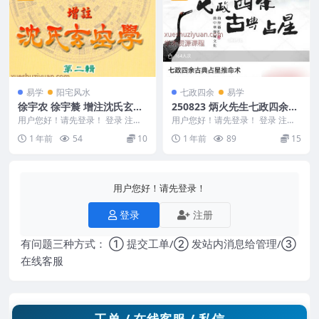
易学
阳宅风水
七政四余
易学
徐宇农 徐宇辳 增注沈氏玄空
250823 炳火先生七政四余‮典
学第二辑.pdf
古‬占星推命术 视频+文件Y
用户您好！请先登录！ 登录 注册
用户您好！请先登录！ 登录 注册
徐宇农 徐宇辳 增注沈氏玄空学第
炳火先生七政四余‮典古‬占星推命术
1 年前
54
10
1 年前
89
15
二辑.pdf ...
视频+文件...
用户您好！请先登录！
登录
注册
有问题三种方式： ① 提交工单/② 发站内消息给管理/③
在线客服
工单 / 在线客服 / 私信