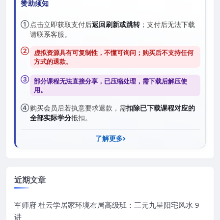
赞助须知
①
点击立即获取支付后
返回刷新或跳转
；支付后无法下载
请联系客服。
②
虚拟资源具有可复制性，不懂可询问；购买后
不支持任何
方式的退款
。
③
部分课程无法直接分享，已压缩处理，需
下载后解压
使
用。
④
购买会员后若执意要求退款，需
扣除已下载课程对应的
全部实际学分
抵扣。
了解更多
近期文章
军师府 杜云学居家环境布局高级班：三元九星阳宅风水 9
讲