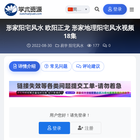
登录
简体…
▼
形家阳宅风水 欧阳正龙 形家地理阳宅风水视频
18集
2022-08-30
易学
阳宅风水
177
0
详情介绍
常见问题
评论建议
用户您好！请先登录！
登录
注册