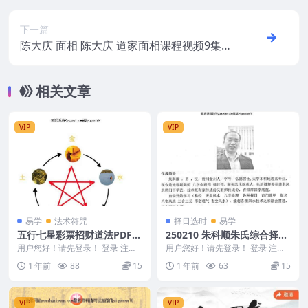
下一篇
陈大庆 面相 陈大庆 道家面相课程视频9集+
pdf文档1份
相关文章
VIP
VIP
易学
法术符咒
择日选时
易学
五行七星彩票招财道法PDF文
250210 朱科顺朱氏综合择日
档5页Y
全书（正序466p）
用户您好！请先登录！ 登录 注册
用户您好！请先登录！ 登录 注册
五行七星彩票招财道法PDF文档5
朱科顺朱氏综合择日全书（正序46
1 年前
88
15
1 年前
63
15
页Y 2503...
6p） 250...
VIP
VIP