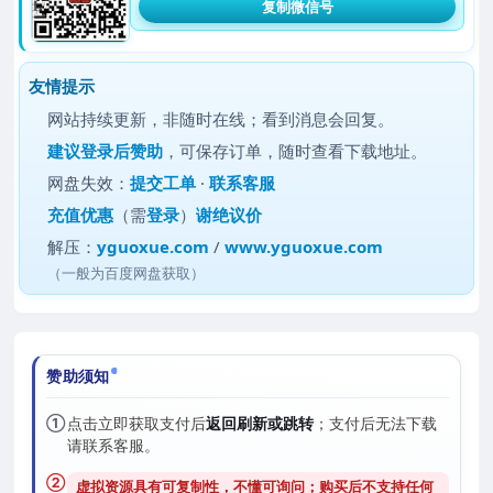
复制微信号
友情提示
网站持续更新，非随时在线；看到消息会回复。
建议
登录后赞助
，可保存订单，随时查看下载地址。
网盘失效：
提交工单
·
联系客服
充值优惠
（需
登录
）
谢绝议价
解压：
yguoxue.com
/
www.yguoxue.com
（一般为百度网盘获取）
赞助须知
①
点击立即获取支付后
返回刷新或跳转
；支付后无法下载
请联系客服。
②
虚拟资源具有可复制性，不懂可询问；购买后
不支持任何