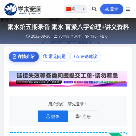
登录
简体…
▼
素水第五期录音 素水 盲派八字命理+讲义资料
2022-08-30
八字命理
易学
190
0
详情介绍
常见问题
评论建议
用户您好！请先登录！
登录
注册