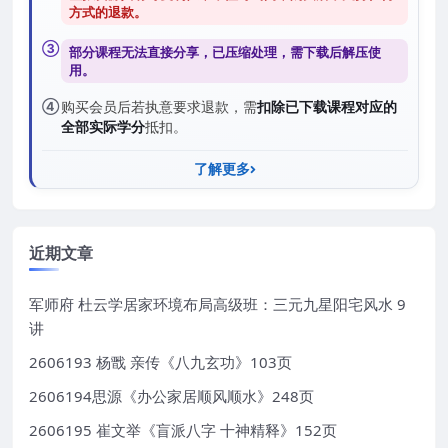
方式的退款
。
③
部分课程无法直接分享，已压缩处理，需
下载后解压
使
用。
④
购买会员后若执意要求退款，需
扣除已下载课程对应的
全部实际学分
抵扣。
了解更多
近期文章
军师府 杜云学居家环境布局高级班：三元九星阳宅风水 9
讲
2606193 杨戬 亲传《八九玄功》103页
2606194思源《办公家居顺风顺水》248页
2606195 崔文举《盲派八字 十神精释》152页