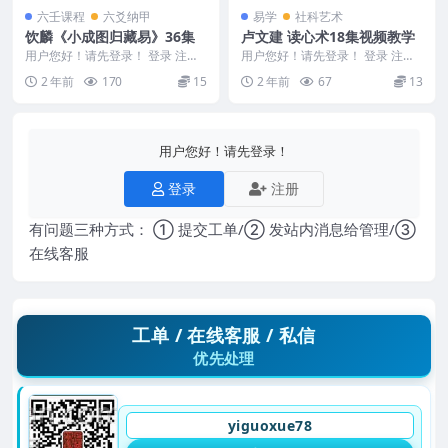
六壬课程
六爻纳甲
易学
社科艺术
饮麟《小成图归藏易》36集
卢文建 读心术18集视频教学
用户您好！请先登录！ 登录 注册
用户您好！请先登录！ 登录 注册
饮麟《小成图归藏易》36集 2408
卢文建 读心术18集视频教学 2411
2 年前
170
15
2 年前
67
13
113 0...
159 ...
用户您好！请先登录！
登录
注册
有问题三种方式： ① 提交工单/② 发站内消息给管理/③
在线客服
工单 / 在线客服 / 私信
优先处理
yiguoxue78