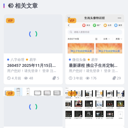
相关文章
VIP
VIP
八字命理
易学
微信头像
易学
260457 2025年11月15日夜
最新课程 拂尘子生肖定制开
晚真传直播光明师分享龙虎山
运头像特训班
用户您好！请先登录！ 登录 注册
用户您好！请先登录！ 登录 注册
真传八字组合配置的不传之
2025年11月15日夜晚真传直播光
全网首发拂尘子生肖定制开运头像
4 月前
48
5
3 年前
176
29
明师分享龙...
特训班 Y230...
秘，以及十天干喜忌、十二地
支喜忌、格局喜忌
VIP
VIP