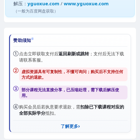
解压：
yguoxue.com
/
www.yguoxue.com
（一般为百度网盘获取）
赞助须知
①
点击立即获取支付后
返回刷新或跳转
；支付后无法下载
请联系客服。
②
虚拟资源具有可复制性，不懂可询问；购买后
不支持任何
方式的退款
。
③
部分课程无法直接分享，已压缩处理，需
下载后解压
使
用。
④
购买会员后若执意要求退款，需
扣除已下载课程对应的
全部实际学分
抵扣。
了解更多