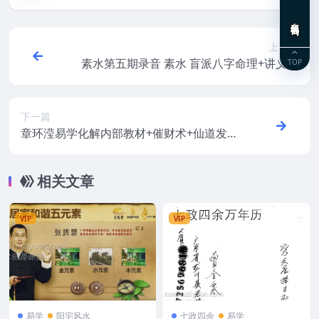
在线咨询
上一篇
素水第五期录音 素水 盲派八字命理+讲义资
TOP
料
下一篇
章环滢易学化解内部教材+催财术+仙道发财
术+风水不传秘5本pdf岣嵝神书
相关文章
VIP
VIP
易学
阳宅风水
七政四余
易学