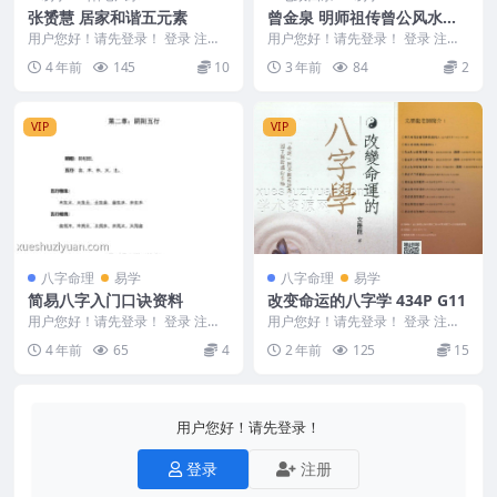
张赟慧 居家和谐五元素
曾金泉 明师祖传曾公风水：
七政四余万年历
用户您好！请先登录！ 登录 注册
用户您好！请先登录！ 登录 注册
张赟慧 居家和谐五元素 M2301-1
曾金泉《明师祖传曾公风水：七政
4 年前
145
10
3 年前
84
2
87
四余万年历（第3...
VIP
VIP
八字命理
易学
八字命理
易学
简易八字入门口诀资料
改变命运的八字学 434P G11
用户您好！请先登录！ 登录 注册
用户您好！请先登录！ 登录 注册
简易八字入门口诀资料 编号：281
黑白色 改变命运的八字学 434P 2
4 年前
65
4
2 年前
125
15
0B119 ...
4021...
用户您好！请先登录！
登录
注册