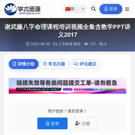
登录
简体…
▼
谢武藤八字命理课程培训视频全集含教学PPT讲
义2017
2022-08-30
八字命理
易学
127
0
详情介绍
常见问题
评论建议
用户您好！请先登录！
登录
注册