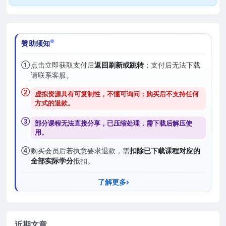
赞助须知
①
点击立即获取支付后
返回刷新或跳转
；支付后无法下载
请联系客服。
②
虚拟资源具有可复制性，不懂可询问；购买后
不支持任何
方式的退款
。
③
部分课程无法直接分享，已压缩处理，需
下载后解压
使
用。
④
购买会员后若执意要求退款，需
扣除已下载课程对应的
全部实际学分
抵扣。
了解更多
近期文章