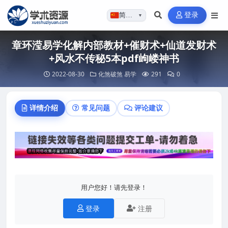
登录
简体…
▼
章环滢易学化解内部教材+催财术+仙道发财术
+风水不传秘5本pdf岣嵝神书
2022-08-30
化煞破煞
易学
291
0
详情介绍
常见问题
评论建议
用户您好！请先登录！
登录
注册