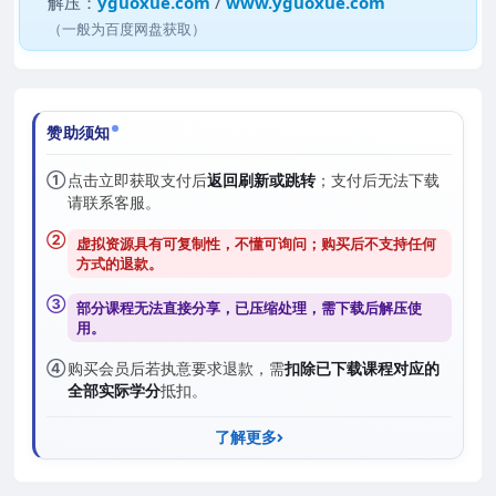
解压：
yguoxue.com
/
www.yguoxue.com
（一般为百度网盘获取）
赞助须知
①
点击立即获取支付后
返回刷新或跳转
；支付后无法下载
请联系客服。
②
虚拟资源具有可复制性，不懂可询问；购买后
不支持任何
方式的退款
。
③
部分课程无法直接分享，已压缩处理，需
下载后解压
使
用。
④
购买会员后若执意要求退款，需
扣除已下载课程对应的
全部实际学分
抵扣。
了解更多