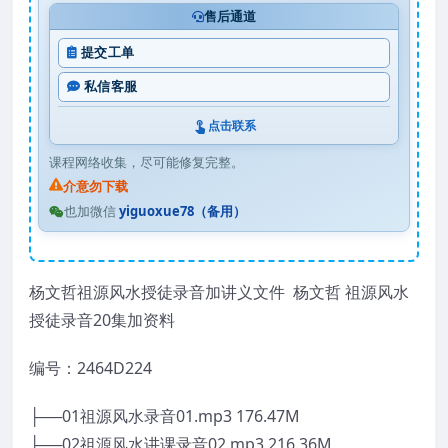
售后通道
提交工单
私信客服
点击联系
课程网络收集，尽可能修复完整。
介意勿下载
也加微信
yiguoxue78（备用）
杨文哲祖源风水授徒录音加讲义文件 杨文哲 祖源风水
授徒录音20集加资料
编号：2464D224
├──01祖源风水录音01.mp3 176.47M
├──02祖源风水讲课录音02.mp3 216.36M