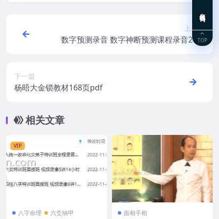
在线咨询
上一篇
数字预测录音 数字神断预测课程录音24集
TOP
下一篇
杨晤大金锁教材168页pdf
相关文章
VIP
八字命理
六爻纳甲
面相手相