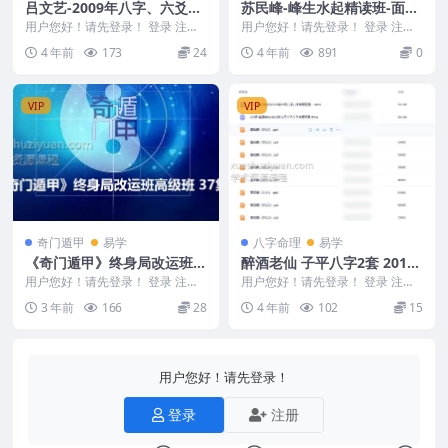
吕文艺-2009年八字、六爻、
苏民峰-峰生水起精读班-面相
改命化灾视频课程合集
篇30集
用户您好！请先登录！ 登录 注册
用户您好！请先登录！ 登录 注册
吕文艺-B09年八字、六爻、改命化
苏民峰-峰生水起精读班-面相篇30
4 年前
173
24
4 年前
891
0
灾视频课程合...
集 编号：2...
VIP
VIP
奇门遁甲
易学
八字命理
易学
《奇门遁甲》终身局改运班高
醉酒老仙 子平八字2套 2013
级班 37集
年12月子平八字培训录音+讲
用户您好！请先登录！ 登录 注册
用户您好！请先登录！ 登录 注册
《奇门遁甲》终身局改运班高级班
义 百度网盘下载
醉酒老仙 子平八字2套 2013年12
3 年前
166
28
4 年前
102
15
37集 Y23...
月子平八...
用户您好！请先登录！
登录
注册