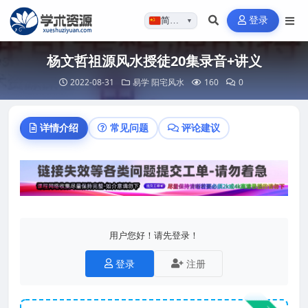
登录
简体…
▼
杨文哲祖源风水授徒20集录音+讲义
2022-08-31
易学
阳宅风水
160
0
详情介绍
常见问题
评论建议
用户您好！请先登录！
登录
注册