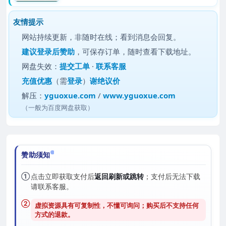
友情提示
网站持续更新，非随时在线；看到消息会回复。
建议
登录后赞助
，可保存订单，随时查看下载地址。
网盘失效：
提交工单
·
联系客服
充值优惠
（需
登录
）
谢绝议价
解压：
yguoxue.com
/
www.yguoxue.com
（一般为百度网盘获取）
赞助须知
①
点击立即获取支付后
返回刷新或跳转
；支付后无法下载
请联系客服。
②
虚拟资源具有可复制性，不懂可询问；购买后
不支持任何
方式的退款
。