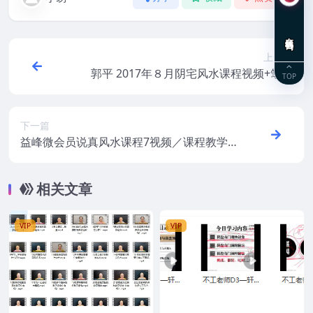
在线咨询
上一篇
郭平 2017年８月阴宅风水课程视频+笔记
TOP
+录音文件 百度盘下载
下一篇
益峰微会员说真风水课程7视频／课程教学
录音／讲义资料
相关文章
VIP
VIP