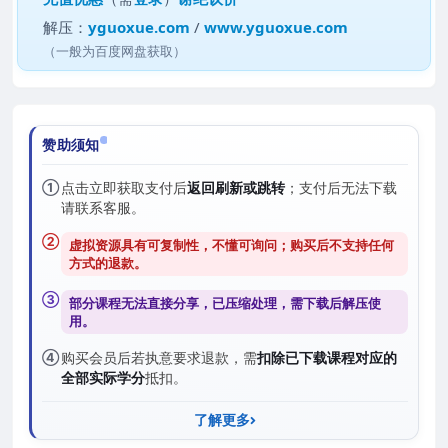
解压：
yguoxue.com
/
www.yguoxue.com
（一般为百度网盘获取）
赞助须知
①
点击立即获取支付后
返回刷新或跳转
；支付后无法下载
请联系客服。
②
虚拟资源具有可复制性，不懂可询问；购买后
不支持任何
方式的退款
。
③
部分课程无法直接分享，已压缩处理，需
下载后解压
使
用。
④
购买会员后若执意要求退款，需
扣除已下载课程对应的
全部实际学分
抵扣。
了解更多