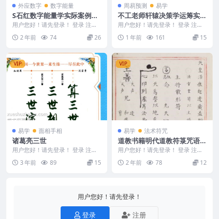
外应数字
数字能量
周易预测
易学
S石红数字能量学实际案例分
不工老师轩辕决策学运筹实战
享199视频课程
5
用户您好！请先登录！ 登录 注册
用户您好！请先登录！ 登录 注册
S石红数字能量学实际案例分享 24
不工老师轩辕决策学运筹实战 250
2 年前
74
26
1 年前
161
15
0990 1...
435 不工...
VIP
VIP
易学
面相手相
易学
法术符咒
诸葛亮三世
道教书籍明代道教符箓咒语秘
诀（嘉靖宫廷古本）.pdf
用户您好！请先登录！ 登录 注册
用户您好！请先登录！ 登录 注册
诸葛亮三世 231299
道教书籍明代道教符箓咒语秘诀
3 年前
89
15
2 年前
78
12
（嘉靖宫廷古本）....
用户您好！请先登录！
登录
注册