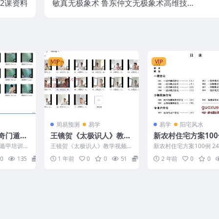
2课资料
敏真无极象术 鲁东仲文无极象术高维技法
课录音+文字资料
VIP
VIP
周易预测
易学
易学
阳宅风水
奇门遁甲
王镜贺《太极识人》教学
新农村住宅方案100
视频15集，每个视频1小
遁甲培训视
王镜贺《太极识人》教学视频1
新农村住宅方案100例 24
时左右Y
100
5集，每个视频1小时左右Y 250
0
135
15
1 年前
0
0
51
15
2 年前
0
0
5213 03、太...