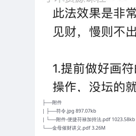
├──附件
| ├──符令.jpg 897.07kb
| └──附件-便捷苻禄加持法.pdf 1023.58kb
└──金母催财讲义.pdf 3.26M