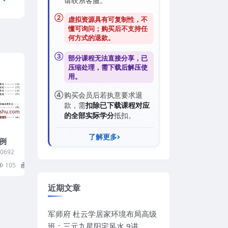
请联系客服。
②
虚拟资源具有可复制性，不
懂可询问；购买后
不支持任
何方式的退款
。
③
部分课程无法直接分享，已
压缩处理，需
下载后解压
使
用。
④
购买会员后若执意要求退
款，需
扣除已下载课程对应
的全部实际学分
抵扣。
了解更多
例
0692
105
6
近期文章
军师府 杜云学居家环境布局高级
班：三元九星阳宅风水 9讲