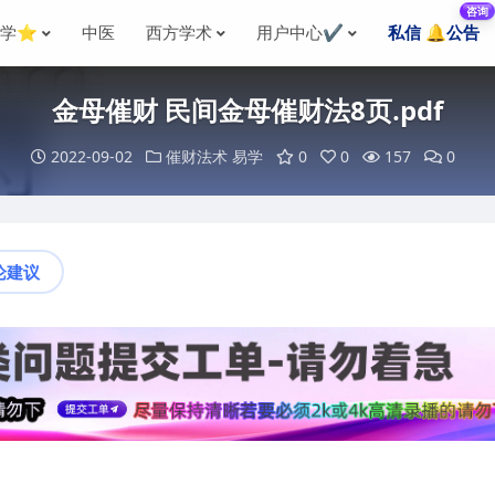
咨询
国学⭐
中医
西方学术
用户中心✔️
私信 🔔公告
金母催财 民间金母催财法8页.pdf
2022-09-02
催财法术
易学
0
0
157
0
论建议