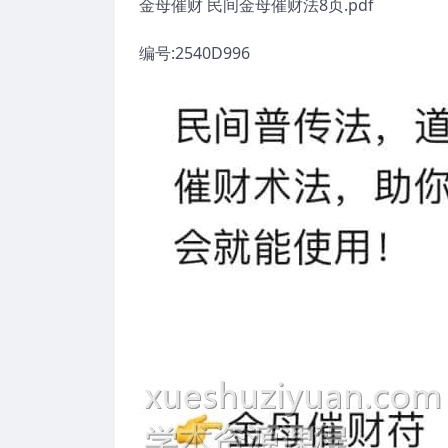
金母催财 民间金母催财法8页.pdf
编号:2540D996