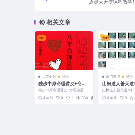
通灵大天使课程教学1
相关文章
VIP
VIP
八字命理
易学
奇门遁甲
易学
独步中原命理讲义+命理
山枫道人善天道
例题解析 2本电子书
培训视频加教材
独步中原命理讲义+命理例题解
山枫道人善天道奇门
析电子书 编号：22w1117 &n
频加教材 编号3284B
4 年前
0
1
334
6
4 年前
0
b...