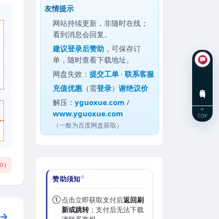
友情提示
网站持续更新，非随时在线；
看到消息会回复。
建议
登录后赞助
，可保存订
单，随时查看下载地址。
网盘失效：
提交工单
·
联系客服
充值优惠
（需
登录
）
谢绝议价
在线咨询
解压：
yguoxue.com
/
www.yguoxue.com
TOP
（一般为百度网盘获取）
(
0
)
赞助须知
①
点击立即获取支付后
返回刷
新或跳转
；支付后无法下载