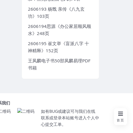
2606193 杨戬 亲传《八九玄
功》103页
2606194思源《办公家居顺风顺
水》248页
2606195 崔文举《盲派八字 十
神精释》152页
王凤麟电子书50部凤麟易理PDF
书籍
系我们
如有BUG或建议可与我们在线
联系或登录本站账号进入个人中
首页
心提交工单。