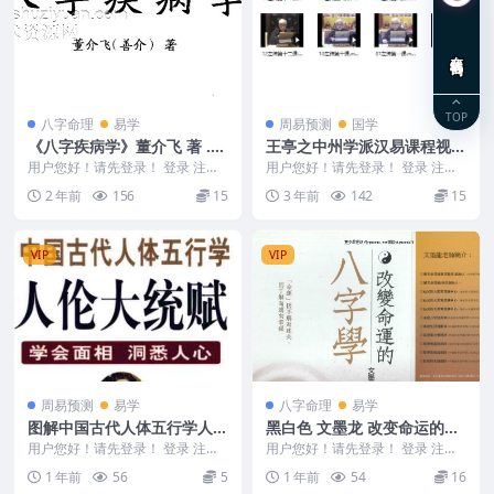
在线咨询
TOP
八字命理
易学
周易预测
国学
《八字疾病学》董介飞 著 .p
王亭之中州学派汉易课程视频
df
讲 左传筮事十二课集视频
用户您好！请先登录！ 登录 注册
用户您好！请先登录！ 登录 注册
董介飞《八字疾病学》 .pdf 240
王亭之左传筮事十二课 王亭之中
2 年前
156
15
3 年前
142
15
2...
州学派汉易课程...
VIP
VIP
周易预测
易学
八字命理
易学
图解中国古代人体五行学人伦
黑白色 文墨龙 改变命运的八
大统赋学会面相….pdf530p
字学 434P PDF【
用户您好！请先登录！ 登录 注册
用户您好！请先登录！ 登录 注册
图解中国古代人体五行学人伦大统
黑白色 文墨龙 改变命运的八字学
1 年前
56
5
1 年前
54
16
赋学会面相...
434P P...