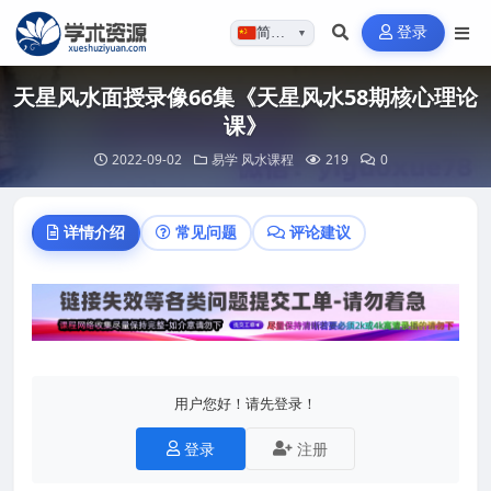
登录
简体…
▼
天星风水面授录像66集《天星风水58期核心理论
课》
2022-09-02
易学
风水课程
219
0
详情介绍
常见问题
评论建议
用户您好！请先登录！
登录
注册