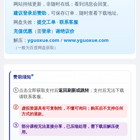
网站持续更新，非随时在线；看到消息会回复。
建议
登录后赞助
，可保存订单，随时查看下载地址。
网盘失效：
提交工单
·
联系客服
充值优惠
（需
登录
）
谢绝议价
解压：
yguoxue.com
/
www.yguoxue.com
（一般为百度网盘获取）
赞助须知
①
点击立即获取支付后
返回刷新或跳转
；支付后无法下载
请联系客服。
②
虚拟资源具有可复制性，不懂可询问；购买后
不支持任何
方式的退款
。
③
部分课程无法直接分享，已压缩处理，需
下载后解压
使
用。