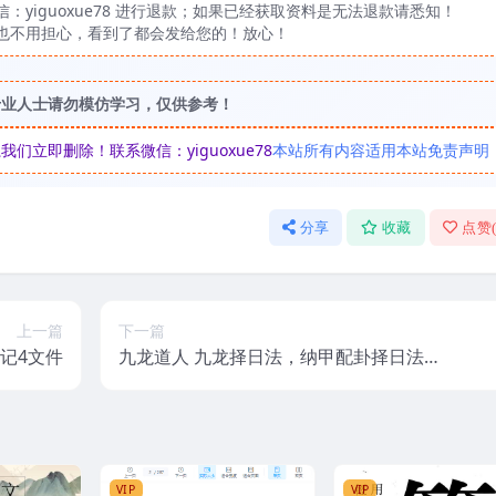
yiguoxue78 进行退款；如果已经获取资料是无法退款请悉知！
也不用担心，看到了都会发给您的！放心！
专业人士请勿模仿学习，仅供参考！
立即删除！联系微信：yiguoxue78
本站所有内容适用本站免责声明
分享
收藏
点赞
上一篇
下一篇
笔记4文件
九龙道人 九龙择日法，纳甲配卦择日法3
0集视频
VIP
VIP