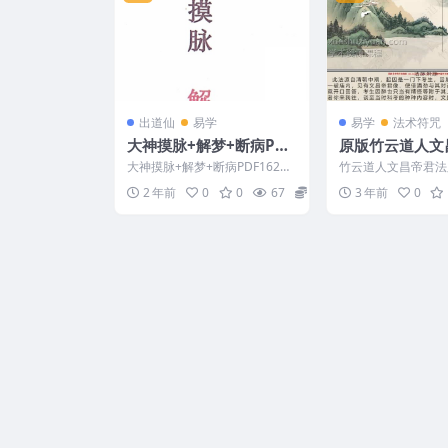
出道仙
易学
易学
法术符咒
大神摸脉+解梦+断病PDF
原版竹云道人文
162页Y
脉上部视频+教学
大神摸脉+解梦+断病PDF162页
竹云道人文昌帝君法
道法术课程
Y 一共四个部分 241194
+文档(原版) Y2304
2 年前
0
0
67
20
3 年前
0
脉相关资料...