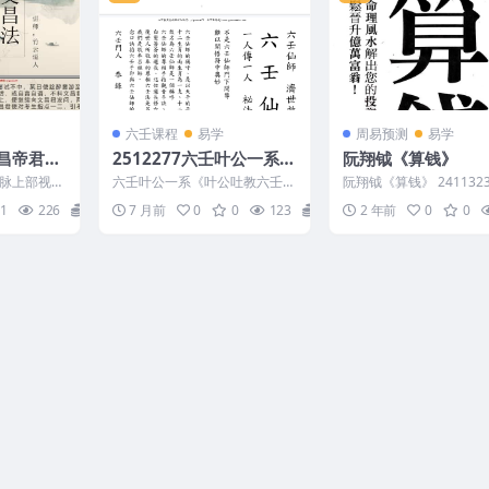
六壬课程
易学
周易预测
易学
昌帝君法
2512277六壬叶公一系
阮翔钺《算钱》
文档 17
《叶公吐教六壬金龙顶
脉上部视频
六壬叶公一系《叶公吐教六壬金
阮翔钺《算钱》 241132
教》六壬仙法1-12册六壬
-064 道家法
龙顶教》六壬仙法1-12册六壬伏
1
226
34
7 月前
0
0
123
15
2 年前
0
0
英馆合本合订版本 2...
伏英馆合本合订版本 277
双页 电子版Y