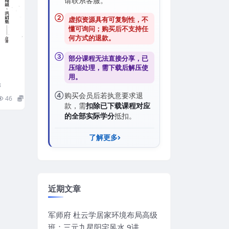
请联系客服。
②
虚拟资源具有可复制性，不
懂可询问；购买后
不支持任
何方式的退款
。
③
部分课程无法直接分享，已
压缩处理，需
下载后解压
使
用。
3
④
购买会员后若执意要求退
46
15
款，需
扣除已下载课程对应
的全部实际学分
抵扣。
了解更多
近期文章
军师府 杜云学居家环境布局高级
班：三元九星阳宅风水 9讲