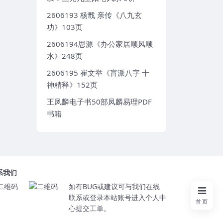
2606193 杨戬 亲传《八九玄
功》103页
2606194思源《办公家居顺风顺
水》248页
2606195 崔文举《盲派八字 十
神精释》152页
王凤麟电子书50部凤麟易理PDF
书籍
系我们
如有BUG或建议可与我们在线
联系或登录本站账号进入个人中
首页
心提交工单。