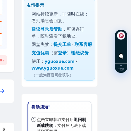
友情提示
网站持续更新，非随时在线；
看到消息会回复。
建议
登录后赞助
，可保存订
单，随时查看下载地址。
网盘失效：
提交工单
·
联系客服
充值优惠
（需
登录
）
谢绝议价
在线咨询
(
0
)
解压：
yguoxue.com
/
www.yguoxue.com
TOP
（一般为百度网盘获取）
赞助须知
①
点击立即获取支付后
返回刷
新或跳转
；支付后无法下载