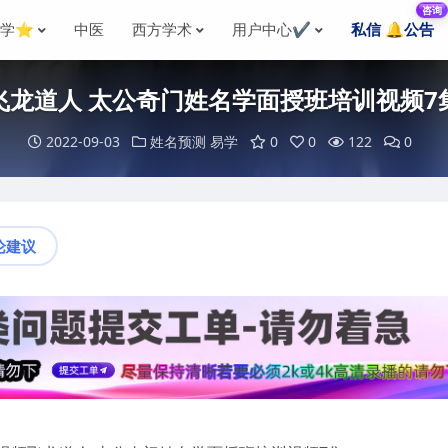
咨询
国学⭐
中医
西方学术
用户中心✔️
私信 🔔公告
飞龙道人 太公奇门姓名学面授班培训视频7
2022-09-03
姓名预测
易学
0
0
122
0
论建议