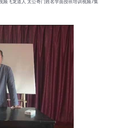
视频飞龙道人 太公奇门姓名学面授班培训视频7集