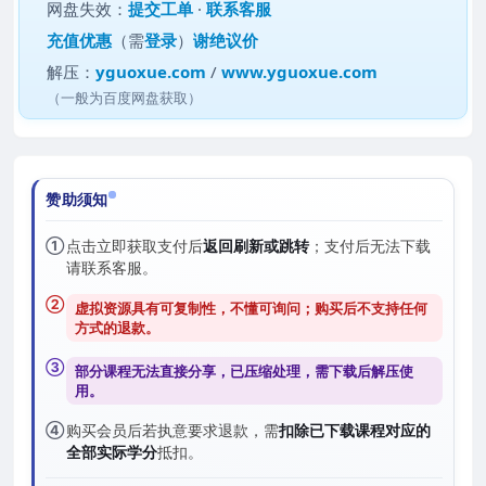
网盘失效：
提交工单
·
联系客服
充值优惠
（需
登录
）
谢绝议价
解压：
yguoxue.com
/
www.yguoxue.com
（一般为百度网盘获取）
赞助须知
①
点击立即获取支付后
返回刷新或跳转
；支付后无法下载
请联系客服。
②
虚拟资源具有可复制性，不懂可询问；购买后
不支持任何
方式的退款
。
③
部分课程无法直接分享，已压缩处理，需
下载后解压
使
用。
④
购买会员后若执意要求退款，需
扣除已下载课程对应的
全部实际学分
抵扣。