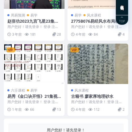
在线咨询
周易预测
易学
易学
风水课程
赵倍功2023九宫飞星23集利
2775B076易经风水布局秘笈
TOP
用九宫飞星图来测事占断吉凶
之《装修风水 注意事项》
用户您好！请先登录！ 登录 注册
用户您好！请先登录！ 登录 注册
轩呈国学赵倍功2023九宫飞星 课
易经风水布局秘笈之《装修风水
3 年前
181
28
4 年前
84
4
程23集视频...
注意事项》 编号...
VIP
VIP
六壬课程
易学
风水课程
易秀《金口诀开悟》21集视
古籍书 廖家厚地理砂水
频 约1.5小时Y
用户您好！请先登录！ 登录 注册
用户您好！请先登录！ 登录 注册
易秀《金口诀开悟》21集视频 约
廖家厚地理砂水 编号：221436A3
1 年前
66
13
4 年前
112
2
1.5小时Y ...
54
用户您好！请先登录！