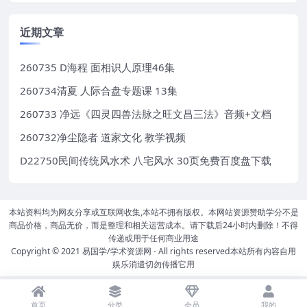
近期文章
260735 D海程 面相识人原理46集
260734清夏 人际合盘专题课 13集
260733 净远《四灵四兽法脉之旺文昌三法》音频+文档
260732净尘隐者 道家文化 教学视频
D22750民间传统风水术 八宅风水 30页免费百度盘下载
本站资料均为网友分享或互联网收集,本站不拥有版权。本网站资源赞助学分不是
商品价格，商品无价，而是整理和相关运营成本。请下载后24小时内删除！不得
传递或用于任何商业用途
Copyright © 2021
易国学/学术资源网
- All rights reserved本站所有内容自用
娱乐消遣切勿传播它用
首页
分类
会员
我的