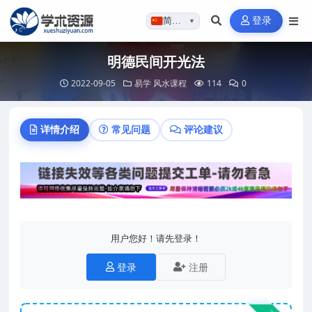
登录
简体…
▼
明德民间开光法
2022-09-05
易学
风水课程
114
0
详情介绍
常见问题
评论建议
用户您好！请先登录！
登录
注册