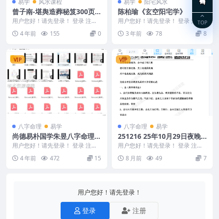
易学
风水课程
易学
阳宅风水
曾子南-堪舆造葬秘笈300页
陈柏瑜《玄空阳宅学》
百度盘阿里云盘
用户您好！请先登录！ 登录 注册
用户您好！请先登录！ 登录 注册
TOP
曾子南-堪舆造葬秘笈曾子南-堪舆
陈柏瑜《玄空阳宅学》 Y2308-34
4 年前
155
0
3 年前
78
8
造葬秘笈.pd...
8-1 ...
VIP
VIP
八字命理
易学
八字命理
易学
尚德易朴国学朱昱八字命理课
251216 25年10月29日夜晚
程视频12节（2022.03）+课
真传直播光明师分享重阳节的
用户您好！请先登录！ 登录 注册
用户您好！请先登录！ 登录 注册
件
尚德易朴国学朱昱八字命理课程视
禁忌，以及富贵贫贱、生死寿
25年10月29日夜晚真传直播光明
4 年前
472
15
8 月前
49
7
频12节（202...
师分享重阳节...
夭、三六九等PDF文档11页 Y
用户您好！请先登录！
登录
注册