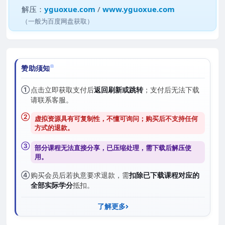
解压：
yguoxue.com
/
www.yguoxue.com
（一般为百度网盘获取）
赞助须知
①
点击立即获取支付后
返回刷新或跳转
；支付后无法下载
请联系客服。
②
虚拟资源具有可复制性，不懂可询问；购买后
不支持任何
方式的退款
。
③
部分课程无法直接分享，已压缩处理，需
下载后解压
使
用。
④
购买会员后若执意要求退款，需
扣除已下载课程对应的
全部实际学分
抵扣。
了解更多