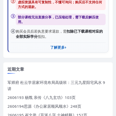
②
虚拟资源具有可复制性，不懂可询问；购买后
不支持任何
方式的退款
。
③
部分课程无法直接分享，已压缩处理，需
下载后解压
使
用。
④
购买会员后若执意要求退款，需
扣除已下载课程对应的
全部实际学分
抵扣。
了解更多
近期文章
军师府 杜云学居家环境布局高级班：三元九星阳宅风水 9
讲
2606193 杨戬 亲传《八九玄功》103页
2606194思源《办公家居顺风顺水》248页
2606195 崔文举《盲派八字 十神精释》152页