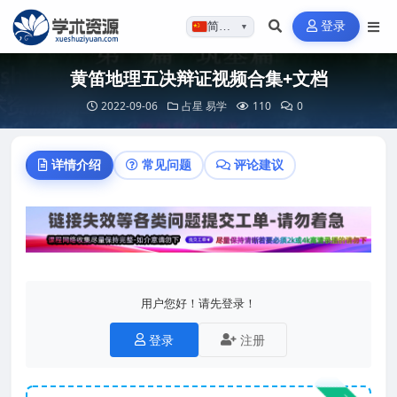
登录
简体…
▼
黄笛地理五决辩证视频合集+文档
2022-09-06
占星
易学
110
0
详情介绍
常见问题
评论建议
用户您好！请先登录！
登录
注册