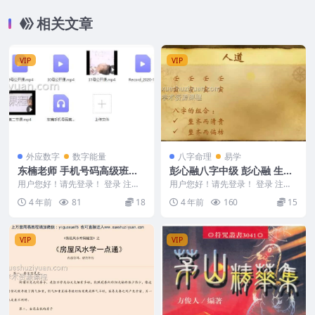
相关文章
VIP
VIP
外应数字
数字能量
八字命理
易学
东楠老师 手机号码高级班录
彭心融八字中级 彭心融 生活
音+视频
的艺术八字中级班视频44集
用户您好！请先登录！ 登录 注册
用户您好！请先登录！ 登录 注册
东楠老师 手机号码高级班 另外
彭心融八字中级教学资源 彭心融
4 年前
81
18
4 年前
160
15
课程东南手...
八字中级 彭心融...
VIP
VIP