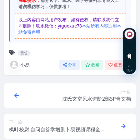
温馨提示：
部分玄学、武术、医学等资料非专业人士
请勿模仿学习，仅供参考！
以上内容由网站用户发布，如有侵权，请联系我们立
即删除！联系微信：yiguoxue78
本站所有内容适用本
站免责声明
在线咨询
黄笛
小易
分享
收藏
点赞(
0
)
TOP
上一篇
沈氏玄空风水进阶2部SP含文档
下一篇
枫叶校尉 自问自答学增删卜易视频课程全57
集