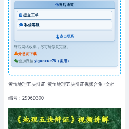
售后通道
提交工单
私信客服
点击联系
课程网络收集，尽可能修复完整。
介意勿下载
也加微信
yiguoxue78（备用）
黄笛地理五决辩证 黄笛地理五决辩证视频合集+文档
编号：2596D300