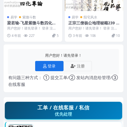
易学
紫微斗数
易学
阳宅风水
梁若瑜-飞星紫微斗数四化专
正宗三僚杨公地理秘籍239 筒
论
子页
用户您好！请先登录！ 登录 注册
用户您好！请先登录！ 登录 注册
梁若瑜-飞星紫微斗数四化专论 编
正宗三僚杨公地理秘籍239 筒子页
4 年前
227
5
3 年前
106
10
号：22w38...
Y2306...
用户您好！请先登录！
登录
注册
有问题三种方式： ① 提交工单/② 发站内消息给管理/③
在线客服
工单 / 在线客服 / 私信
优先处理