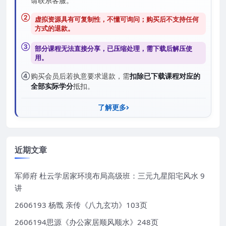
请联系客服。
②
虚拟资源具有可复制性，不懂可询问；购买后
不支持任何
方式的退款
。
③
部分课程无法直接分享，已压缩处理，需
下载后解压
使
用。
④
购买会员后若执意要求退款，需
扣除已下载课程对应的
全部实际学分
抵扣。
了解更多
近期文章
军师府 杜云学居家环境布局高级班：三元九星阳宅风水 9
讲
2606193 杨戬 亲传《八九玄功》103页
2606194思源《办公家居顺风顺水》248页