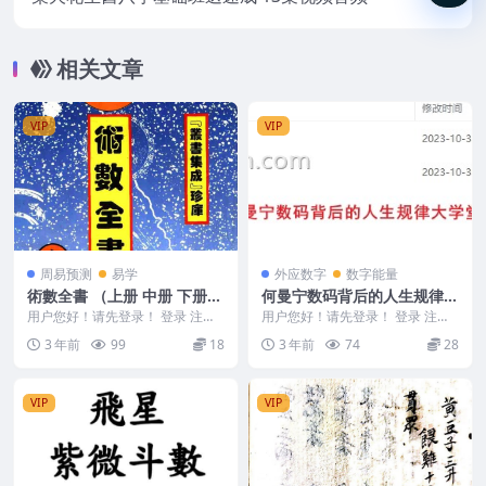
相关文章
VIP
VIP
周易预测
易学
外应数字
数字能量
術數全書 （上册 中册 下册）
何曼宁数码背后的人生规律大
术数全书
学堂第一期
用户您好！请先登录！ 登录 注册
用户您好！请先登录！ 登录 注册
術數全書 （上 中 下 冊） 240129
何曼宁数码背后的人生规律大学堂
3 年前
99
18
3 年前
74
28
0 ...
第一期 14 2...
VIP
VIP