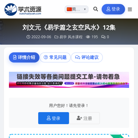
登录
简体…
▼
刘文元《易学篇之玄空风水》12集
2022-09-06
易学
风水课程
195
0
详情介绍
常见问题
评论建议
用户您好！请先登录！
登录
注册