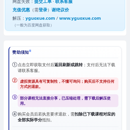
网盘失效：
提交工单
·
联系客服
充值优惠
（需
登录
）
谢绝议价
解压：
yguoxue.com
/
www.yguoxue.com
（一般为百度网盘获取）
赞助须知
①
点击立即获取支付后
返回刷新或跳转
；支付后无法下载
请联系客服。
②
虚拟资源具有可复制性，不懂可询问；购买后
不支持任何
方式的退款
。
③
部分课程无法直接分享，已压缩处理，需
下载后解压
使
用。
④
购买会员后若执意要求退款，需
扣除已下载课程对应的
全部实际学分
抵扣。