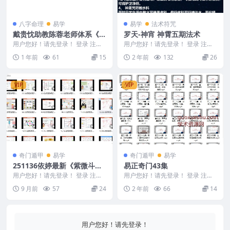
八字命理
易学
易学
法术符咒
戴贵忱助教陈蓉老师体系《四
罗天-神宵 神霄五期法术
柱八字》初级完整版视频Y
用户您好！请先登录！ 登录 注册
用户您好！请先登录！ 登录 注册
戴贵忱助教陈蓉老师体系《四柱八
2406249 罗天-神宵五期法术神霄
1 年前
61
15
2 年前
132
26
字》初级完整版视...
雷法第五...
VIP
VIP
奇门遁甲
易学
奇门遁甲
易学
251136依婷最新《紫微斗数
易正奇门43集
系统班》教学视频45集Y
用户您好！请先登录！ 登录 注册
用户您好！请先登录！ 登录 注册
依婷最新《紫微斗数系统班》教学
易正奇门43集 240816 第八集：地
9 月前
57
24
2 年前
66
14
视频45集Y 2...
支意象...
用户您好！请先登录！