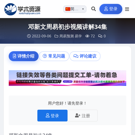
登录
简体…
▼
邓新文周易初步视频讲解34集
2022-09-06
周易预测
易学
72
0
详情介绍
常见问题
评论建议
用户您好！请先登录！
登录
注册