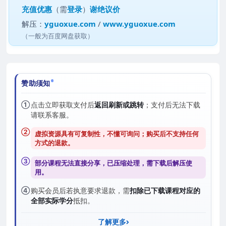
充值优惠
（需
登录
）
谢绝议价
解压：
yguoxue.com
/
www.yguoxue.com
（一般为百度网盘获取）
赞助须知
①
点击立即获取支付后
返回刷新或跳转
；支付后无法下载
请联系客服。
②
虚拟资源具有可复制性，不懂可询问；购买后
不支持任何
方式的退款
。
③
部分课程无法直接分享，已压缩处理，需
下载后解压
使
用。
④
购买会员后若执意要求退款，需
扣除已下载课程对应的
全部实际学分
抵扣。
了解更多