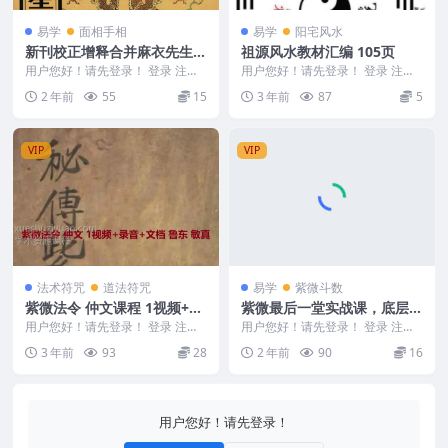
易学
面相手相
易学
阳宅风水
新刊校正增释合并麻衣先生人
祖源风水教材汇编 105页
相编+神相水镜集+太极数
用户您好！请先登录！ 登录 注册
用户您好！请先登录！ 登录 注册
新刊校正增释合并麻衣先生人相编
祖源风水教材汇编 105页 Y2303-0
2 年前
55
15
3 年前
87
5
+神相水镜集+太...
68
VIP
VIP
法术符咒
道法符咒
易学
紫微斗数
紫微法令 仲文课程 1视频+录
紫微最后一堂实战课，底层逻
音+文档 护身 辟邪 荡秽 加持
辑剖析
用户您好！请先登录！ 登录 注册
用户您好！请先登录！ 登录 注册
物品
紫微法令 仲文 1视频+录音+文档
紫微最后一堂实战课，底层逻辑剖
3 年前
93
28
2 年前
90
16
鲁东 敏真...
析 240611...
用户您好！请先登录！