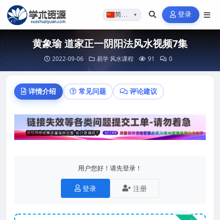
登录
简体…
▼
黄象瑜 道家正一阴阳法风水视频7集
2022-09-06
易学
风水课程
91
0
详情介绍
常见问题
评论建议
用户您好！请先登录！
登录
注册