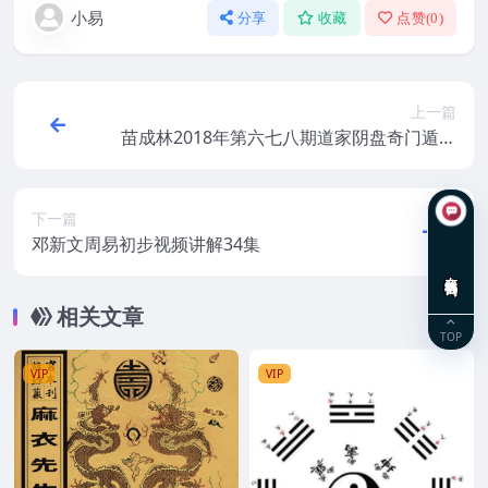
小易
分享
收藏
点赞(
0
)
上一篇
苗成林2018年第六七八期道家阴盘奇门遁甲
面授班视频教学合集
下一篇
邓新文周易初步视频讲解34集
在线咨询
相关文章
TOP
VIP
VIP