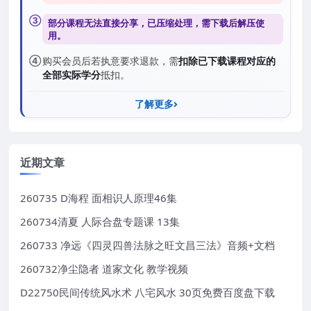
③
部分课程无法直接分享，已压缩处理，需
下载后解压
使
用。
④
购买会员后若执意要求退款，需
扣除已下载课程对应的
全部实际学分
抵扣。
了解更多
近期文章
260735 D海程 面相识人原理46集
260734清夏 人际合盘专题课 13集
260733 净远《四灵四兽法脉之旺文昌三法》音频+文档
260732净尘隐者 道家文化 教学视频
D22750民间传统风水术 八宅风水 30页免费百度盘下载