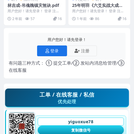
林吉成-吊魂魄镇灾煞诀.pdf
25年明羽《六爻实战大成
班》教学视频59集Y
用户您好！请先登录！ 登录 注册
用户您好！请先登录！ 登录 注册
林吉成-吊魂魄镇灾煞诀.pdf 2501
25年明羽《六爻实战大成班》教学
2 年前
57
16
1 年前
86
16
094...
视频59集Y ...
用户您好！请先登录！
登录
注册
有问题三种方式： ① 提交工单/② 发站内消息给管理/③
在线客服
工单 / 在线客服 / 私信
优先处理
yiguoxue78
复制微信号