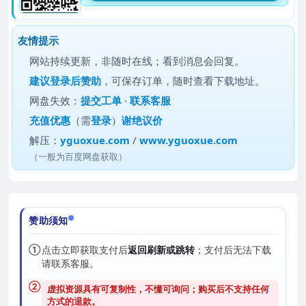
友情提示
网站持续更新，非随时在线；看到消息会回复。
建议
登录后赞助
，可保存订单，随时查看下载地址。
网盘失效：
提交工单
·
联系客服
充值优惠
（需
登录
）
谢绝议价
解压：
yguoxue.com
/
www.yguoxue.com
（一般为百度网盘获取）
赞助须知
①
点击立即获取支付后
返回刷新或跳转
；支付后无法下载
请联系客服。
②
虚拟资源具有可复制性，不懂可询问；购买后
不支持任何
方式的退款
。