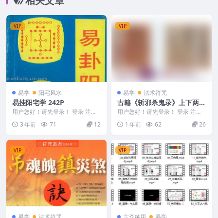
相关文章
VIP
VIP
易学
阳宅风水
易学
法术符咒
易挂阳宅学 242P
古籍《斩邪杀鬼录》上下两册
PDF电子书Y
用户您好！请先登录！ 登录 注册
用户您好！请先登录！ 登录 注册
易挂阳宅学 242P 231152
古籍《斩邪杀鬼录》上下两册PDF
3 年前
71
12
1 年前
62
26
电子书Y 25...
VIP
VIP
易学
法术符咒
六爻纳甲
易学