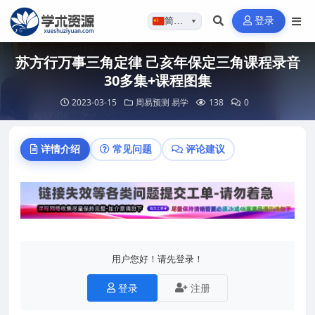
登录
简体…
▼
苏方行万事三角定律 己亥年保定三角课程录音
30多集+课程图集
2023-03-15
周易预测
易学
138
0
详情介绍
常见问题
评论建议
用户您好！请先登录！
登录
注册