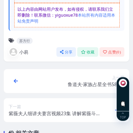
以上内容由网站用户发布，如有侵权，请联系我们立
即删除！联系微信：yiguoxue78
本站所有内容适用本
站免责声明
苏方行
小易
分享
收藏
点赞(
0
)
上一篇
鲁道夫·家族占星全书582页
在线咨询
下一篇
紫薇夫人细讲夫妻宫视频23集 讲解紫薇斗数
TOP
夫妻宫的秘密