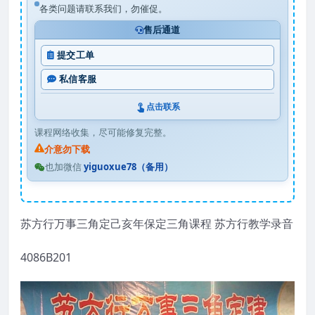
各类问题请联系我们，勿催促。
售后通道
提交工单
私信客服
点击联系
课程网络收集，尽可能修复完整。
介意勿下载
也加微信
yiguoxue78（备用）
苏方行万事三角定己亥年保定三角课程 苏方行教学录音
4086B201