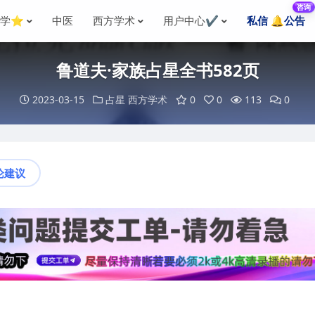
咨询
国学⭐
中医
西方学术
用户中心✔️
私信 🔔公告
鲁道夫·家族占星全书582页
2023-03-15
占星
西方学术
0
0
113
0
论建议