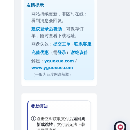
友情提示
网站持续更新，非随时在线；
看到消息会回复。
建议
登录后赞助
，可保存订
单，随时查看下载地址。
网盘失效：
提交工单
·
联系客服
充值优惠
（需
登录
）
谢绝议价
解压：
yguoxue.com
/
www.yguoxue.com
（一般为百度网盘获取）
赞助须知
①
点击立即获取支付后
返回刷
新或跳转
；支付后无法下载