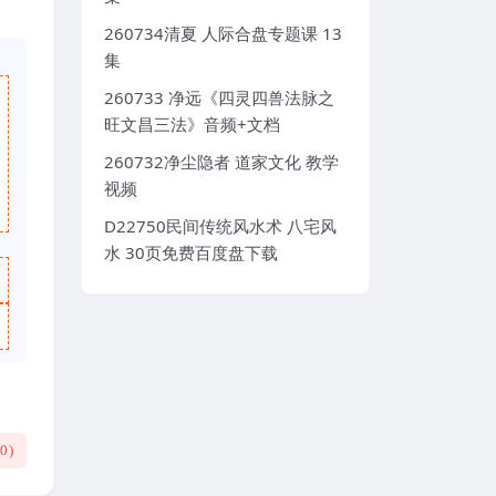
260734清夏 人际合盘专题课 13
集
260733 净远《四灵四兽法脉之
旺文昌三法》音频+文档
260732净尘隐者 道家文化 教学
视频
D22750民间传统风水术 八宅风
水 30页免费百度盘下载
(
0
)