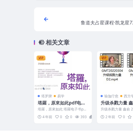
鲁道夫占星课程·凯龙星73
相关文章
VIP
VIP
塔罗牌
易学
瑜伽疗愈
西方
塔羅，原來如此pdf电子
升级杀戮力量 鑫俞
书
塔羅，原來如此 塔羅电子书pdf
升级杀戮力量 鑫俞 22.
下载 编号：2530D986
140 GMT20220304
4 年前
0
0
393
5
2 年前
0