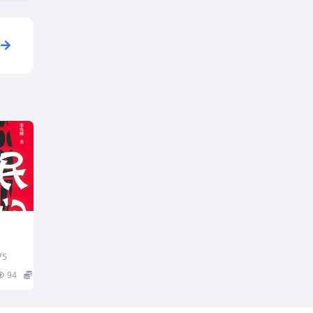
75
94
15