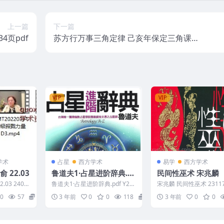
上一篇
下一篇
4页pdf
苏方行万事三角定律 己亥年保定三角课程
录音30多集+课程图集
VIP
VIP
学术
占星
西方学术
易学
西方学术
 22.03
鲁道夫1·占星进阶辞典.p
民间性巫术 宋兆麟
df
03 2408
鲁道夫1·占星进阶辞典.pdf Y23
宋兆麟 民间性巫术 2311
 升級殺戮...
02-256-3
0
57
15
3 年前
0
0
118
5
3 年前
0
0