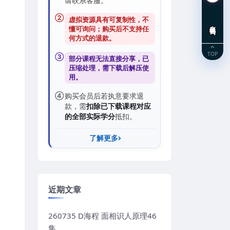
请联系客服。
②
虚拟资源具有可复制性，不
在线咨询
懂可询问；购买后
不支持任
何方式的退款
。
TOP
③
部分课程无法直接分享，已
压缩处理，需
下载后解压
使
用。
④
购买会员后若执意要求退
款，需
扣除已下载课程对应
的全部实际学分
抵扣。
了解更多
近期文章
260735 D海程 面相识人原理46
集