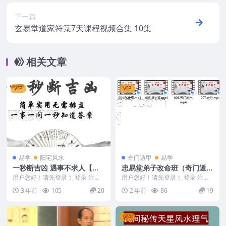
下一篇
玄易堂道家符箓7天课程视频合集 10集
相关文章
VIP
VIP
易学
阳宅风水
奇门遁甲
易学
一秒断吉凶 遇事不求人【原
忠易堂弟子改命班（奇门遁
版】9集视频1
甲）11视频
用户您好！请先登录！ 登录 注册
用户您好！请先登录！ 登录 注册
一秒断吉凶 遇事不求人【原版】 2
忠易堂弟子改命班（奇门遁甲） 2
3 年前
105
20
2 年前
86
19
40195 ...
403182 ...
VIP