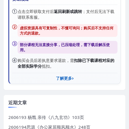
①
点击立即获取支付后
返回刷新或跳转
；支付后无法下载
请联系客服。
②
虚拟资源具有可复制性，不懂可询问；购买后
不支持任何
方式的退款
。
③
部分课程无法直接分享，已压缩处理，需
下载后解压
使
用。
④
购买会员后若执意要求退款，需
扣除已下载课程对应的
全部实际学分
抵扣。
了解更多
近期文章
2606193 杨戬 亲传《八九玄功》103页
2606194思源《办公家居顺风顺水》248页