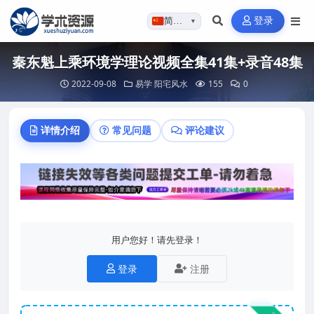
登录
简体…
▼
秦东魁上乘环境学理论视频全集41集+录音48集
2022-09-08
易学
阳宅风水
155
0
详情介绍
常见问题
评论建议
用户您好！请先登录！
登录
注册