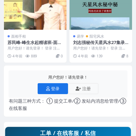
面相手相
易学
阳宅风水
苏民峰-峰生水起精读班-面相
刘志强秘传天星风水27集录
篇30集
音+1文档
用户您好！请先登录！ 登录 注册
用户您好！请先登录！ 登录 注册
苏民峰-峰生水起精读班-面相篇30
刘志强秘传天星风水 27集录音+1
4 年前
889
0
4 年前
139
8
集 编号：2...
文档 编号M...
用户您好！请先登录！
登录
注册
有问题三种方式： ① 提交工单/② 发站内消息给管理/③
在线客服
工单 / 在线客服 / 私信