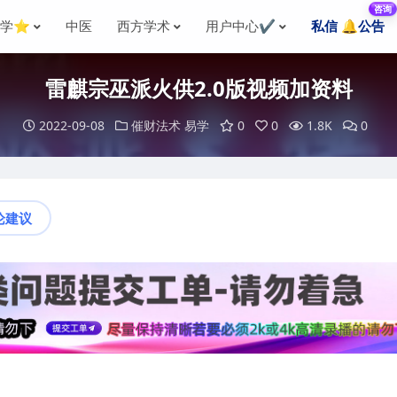
咨询
国学⭐
中医
西方学术
用户中心✔️
私信 🔔公告
雷麒宗巫派火供2.0版视频加资料
2022-09-08
催财法术
易学
0
0
1.8K
0
论建议