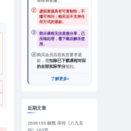
请联系客服。
②
虚拟资源具有可复制性，不
懂可询问；购买后
不支持任
何方式的退款
。
③
部分课程无法直接分享，已
压缩处理，需
下载后解压
使
用。
④
购买会员后若执意要求退
款，需
扣除已下载课程对应
的全部实际学分
抵扣。
了解更多
近期文章
2606193 杨戬 亲传《八九玄
功》103页