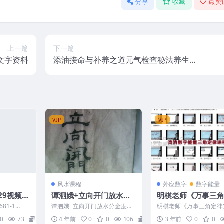
分享
收藏
点赞
上一篇
下一篇
文字资料
添油接命与补养之道元气检查秘法养生视
频教程修真4集
VIP
VIP
风水课程
外应数字
数字能量
29视频课
谭泗娥+立向开门放水分
明棋老师《万事三
金度数全书pdf
实战指导精华班》8
81-1
谭泗娥+立向开门放水分金度数
明棋老师《万事三角定律
频课程
 11 .m...
全书 编号 221596A294
导精华班》82集 Y2309-1
0
73
15
4 年前
0
0
106
2
3 年前
0
0
1、【辅导课...