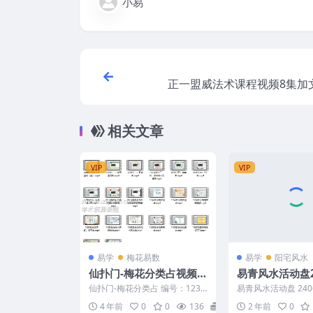
小易
正一盟威法术课程视频8集加
相关文章
VIP
VIP
易学
梅花易数
易学
阳宅风水
仙扑门-梅花分类占视频
易青风水活动盘
合集
程
仙扑门-梅花分类占 编号：1231
易青风水活动盘 2406
C877 00梅花易数必备基础
（1） 1 .mp4 10 .mp4
4 年前
0
0
136
15
2 年前
0
（全） 01技法...