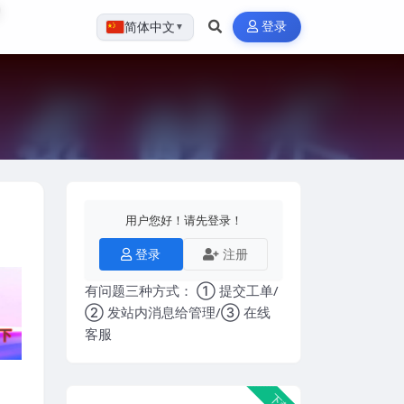
登录
简体中文
▼
用户您好！请先登录！
登录
注册
有问题三种方式： ① 提交工单/
② 发站内消息给管理/③ 在线
客服
下载