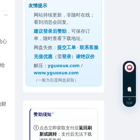
友情提示
网站持续更新，非随时在线；
看到消息会回复。
建议
登录后赞助
，可保存订
单，随时查看下载地址。
信心
网盘失效：
提交工单
·
联系客服
充值优惠
（需
登录
）
谢绝议价
来给
解压：
yguoxue.com
/
www.yguoxue.com
（一般为百度网盘获取）
在线咨询
的财
TOP
赞助须知
①
点击立即获取支付后
返回刷
新或跳转
；支付后无法下载