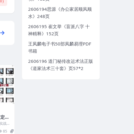
(
0
)
2606194思源《办公家居顺风顺
水》248页
2606195 崔文举《盲派八字 十
神精释》152页
王凤麟电子书50部凤麟易理PDF
书籍
2606196 道门秘传改运术法正版
《道家法术三十套》页57*2
角定律
2集视
实战指
69 0
85
36