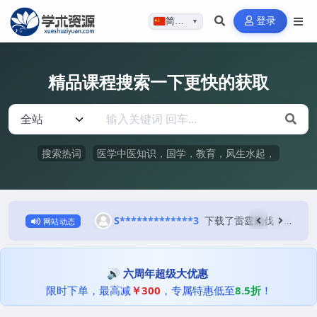
登录
简体…
▼
精品课程搜索一下更快的获取
搜索热词
医学中医知识，国学，教育，风生水起，
下载了雷霆都司诸将符法，百度网盘下载，阿里云盘下载
S*************3
下载了雷霆勦伐，百度网盘下载，阿里云盘下载
13 小时前
网站动态
🔊 六周年超级大优惠
限时下单，最高减
￥300
，专属特惠低至
8.5折
！