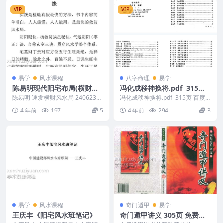
VIP
VIP
易学
风水课程
八字命理
易学
陈易明现代阳宅布局(横财风
冯化成移神换将.pdf 315页
水局)
百度网盘下载！
陈易明 速发横财风水局 2406237-
冯化成移神换将.pdf 315页 百度
1 速发横财风水局(1).pdf
网盘下载！ 移神换将全书讲解了
4 年前
197
5
4 年前
294
3
六爻，八字...
易学
风水课程
奇门遁甲
易学
王庆丰《阳宅风水班笔记》
奇门遁甲讲义 305页 免费下