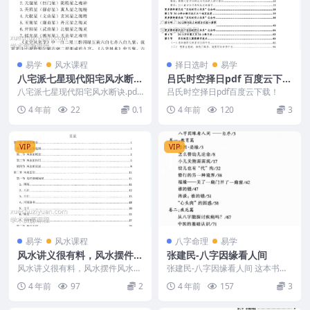
易学
风水课程
择日选时
易学
八宅派七星现代阳宅风水断
吕氏时空择日pdf 百度云下
诀.pdf 58页全本 百度网盘免
载！
八宅派七星现代阳宅风水断诀.pd
吕氏时空择日pdf百度云下载！
费下载！
f，58页，喜欢八宅风水的朋友可
4 年前
22
0.1
4 年前
120
3
以看一看。
VIP
VIP
易学
风水课程
八字命理
易学
风水讲义很有料，风水摆件风
张建民-八字因缘看人间
水化解等
风水讲义很有料，风水摆件风水化
张建民-八字因缘看人间 这本书有
解等
看点能学到一些东西
4 年前
97
2
4 年前
157
3