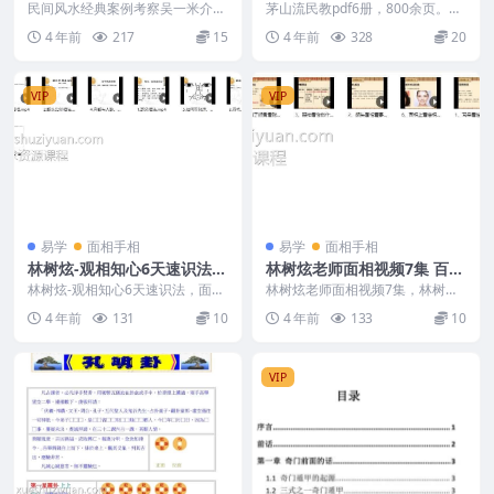
48集视频合集
百度网盘下载
民间风水经典案例考察吴一米介绍
茅山流民教pdf6册，800余页。这
具体地形的风水细节 网盘目录如
套的话有6册，其中第一册pdf看到
4 年前
217
15
4 年前
328
20
下： | ├──（上...
某站卖18...
VIP
VIP
易学
面相手相
易学
面相手相
林树炫-观相知心6天速识法
林树炫老师面相视频7集 百度
面相学视频6集 百度云下载
云下载
林树炫-观相知心6天速识法，面相
林树炫老师面相视频7集，林树炫
学视频6集。快速开启识人方法，
老师，掌握人●了解人.你将无所不
4 年前
131
10
4 年前
133
10
避免交友误区或是职...
能。中国美妆行业资...
VIP