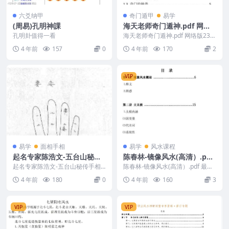
六爻纳甲
奇门遁甲
易学
(周易)孔明神課
海天老师奇门遁神.pdf 网络
版232页 百度网盘下载
孔明卦值得一看
海天老师奇门遁神.pdf 网络版232
页，从基础内容到实际断例均有讲
4 年前
157
0
4 年前
170
2
解，对于奇门...
VIP
易学
面相手相
易学
风水课程
起名专家陈浩文-五台山秘传
陈春林-镜像风水(高清）.pdf
手相绝对符.pdf 手相珍贵图
最新案例 电子版资源 百度云
起名专家陈浩文-五台山秘传手相
陈春林-镜像风水(高清）.pdf 最新
解！百度云下载！
绝对符.pdf 手写体手相珍贵图解！
网盘下载！
案例！电子版资源 百度云网盘下
4 年前
180
0
4 年前
160
3
有爱好者的朋友...
载！喜欢的朋...
VIP
VIP