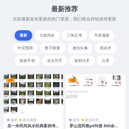
最新推荐
当前最新发布更新的热门资源，我们将会持续保持更新
最新
七政四余
三角定律
丹道修炼
外应预测
数字能量
微信头像
祝由术
面相手相
道法符咒
催财法术
占星
VIP
VIP
易学
风水课程
易学
道法符咒
吴一米民间风水经典案例考察
茅山流民教pdf6册 800余页