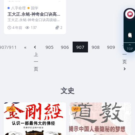
八字命理
国学
王大正.永铭-神奇金口诀高级
秘诀178页
王大正.永铭-神奇金口诀高级秘诀
非常不错
4 年前
137
2
在线咨询
907/911
«
905
906
907
908
909
下
TOP
上
一
一
页
页
文史
VIP
VIP