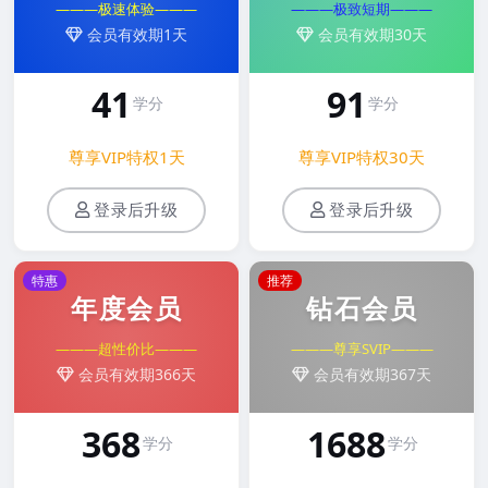
———极速体验———
———极致短期———
会员有效期1天
会员有效期30天
41
91
学分
学分
尊享VIP特权1天
尊享VIP特权30天
登录后升级
登录后升级
特惠
推荐
年度会员
钻石会员
———超性价比———
———尊享SVIP———
会员有效期366天
会员有效期367天
368
1688
学分
学分