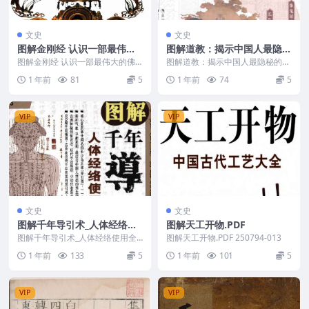
文史
文史
图解金刚经 认识一部最伟大
图解道教：揭示中国人最隐秘
的佛经 琼那.诺布旺典编著20
的梦想.pdf
图解金刚经 认识一部最伟大的佛
图解道教：揭示中国人最隐秘的梦
07.pdf
经 琼那.诺布旺典编著2007.pdf 25
想.pdf 250794-015
1 年前
81
5
1 年前
74
5
079...
VIP
VIP
文史
文史
图解千年导引术_人体经络使
图解天工开物.PDF
用全书.pdf
图解千年导引术_人体经络使用全
图解天工开物.PDF 250794-013
书.pdf 250794-010
1 年前
133
5
1 年前
101
5
VIP
VIP