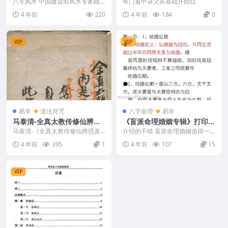
载百度云网盘下载！
八宅风水 中国建设部风水专家顾
奇门遁甲讲义从基础开始拉
问 王庆丰 第一章风水概况 周易传
4 年前
220
4 年前
184
0
统文化中 风水别...
VIP
VIP
易学
道法符咒
八字命理
易学
马泰清-全真太教传修仙辨惑
《盲派命理婚姻专辑》打印版
直指口诀妙奥.清手钞本.pdf
227页
马泰清-《全真太教传修仙辨惑直
介绍的不错 盲派命理婚姻值得一
百度网盘下载
指口诀妙奥》是一个清末的钞本，
看 2404131 打印婚姻专辑盲派
4 年前
395
1
4 年前
107
15
书中记为天台紫阳真人...
VIP