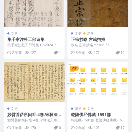
文史
文史
易学
集千家注杜工部诗集
正宗抄略 古籍拍摄
集千家注杜工部诗集 GS2024-3
佚名 正宗抄略 Y2308-56
2 年前
127
1
3 年前
177
12
VIP
文史
国学
文史
妙臂菩萨所问经.4卷.宋释法
乾隆佛经佛藏-1591部
天奉诏译.赵城广胜寺金版大
妙臂菩萨所问经.4卷.宋释法天奉诏
乾隆藏-1591部 乾隆佛经佛藏-159
藏经之一.金刊本赵城金藏.系
译.赵城广胜寺金版大藏经之一.金
1部 2404051-03 ├─大乘五大...
3 年前
170
0
2 年前
103
17
刊本赵城金藏....
列