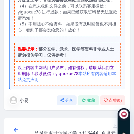
（4）在您未收到文件之前，可以联系客服微信：
yiguoxue78 进行退款；如果已经获取资料是无法退款
请悉知！
（5）不用担心不给资料，如果没有及时回复也不用担
心，看到了都会发给您的！放心！
温馨提示：
部分玄学、武术、医学等资料非专业人士
请勿模仿学习，仅供参考！
以上内容由网站用户发布，如有侵权，请联系我们立
即删除！联系微信：yiguoxue78
本站所有内容适用本
站免责声明
小易
分享
收藏
点赞(
0
)
上一篇
在线咨询
吕炎旺财开运风水学.pdf 344页 百度云下载