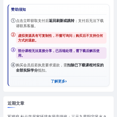
赞助须知
①
点击立即获取支付后
返回刷新或跳转
；支付后无法下载
请联系客服。
②
虚拟资源具有可复制性，不懂可询问；购买后
不支持任何
方式的退款
。
③
部分课程无法直接分享，已压缩处理，需
下载后解压
使
用。
④
购买会员后若执意要求退款，需
扣除已下载课程对应的
全部实际学分
抵扣。
了解更多
近期文章
军师府 杜云学居家环境布局高级班：三元九星阳宅风水 9