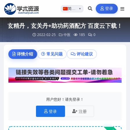
登录
简体…
▼
玄精丹，玄关丹+助功药酒配方 百度云下载！
2022-02-25
中医
185
0
详情介绍
常见问题
评论建议
用户您好！请先登录！
登录
注册