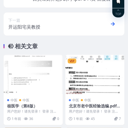
TOP
下一篇
开运阳宅吴教授
相关文章
VIP
中医
中医
中医
中医
核医学（第8版）
北京市老中医经验选编.pdf7
96p
用户您好！请先登录！ 登录 注册
用户您好！请先登录！ 登录 注册
核医学（第8版） 2505461
北京市老中医经验选编.pdf 25054
1 年前
36
0
1 年前
45
7
00-...