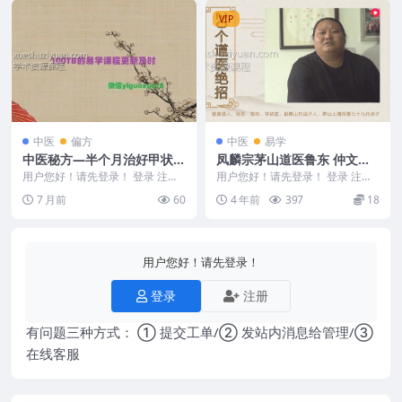
VIP
中医
偏方
中医
易学
中医秘方—半个月治好甲状腺
凤麟宗茅山道医鲁东 仲文绝
结节治疗结节方
招讲解视频一套20个 含对治
用户您好！请先登录！ 登录 注册
用户您好！请先登录！ 登录 注册
秘方原文如下： 甲状腺结节散结
女性儿童疑难病症
茅山道医鲁东20个道医绝招一套2
7 月前
60
4 年前
397
18
方 本方适配甲状...
0个视频讲解百...
用户您好！请先登录！
登录
注册
有问题三种方式： ① 提交工单/② 发站内消息给管理/③
在线客服