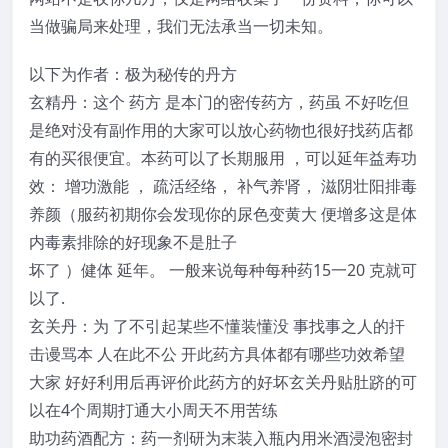
当做骗局来处理，我们无法承当一切未知。
以下为作者：极为秘传的丹方
玄精丹：这个 药方 是本门的密传药方，药虽 不好吃但
是绝对没有副作用的大家可以放心药物也很好找药店都
有的买很便宜。本药可以了长期服用 ，可以延年益寿功
效： 增功激能 ， 疏活经络， 补气养肾， 滋阴壮阳排毒
养颜（服药初期你会发现你的尿色变黄大 便增多这是体
内毒素排除的好现象不是肚子
坏了 ）健体 延年。 一般来说每种每种药15一20 克就可
以了.
玄关丹：为 了不引起某些不懂装懂没 事找事之人的扞
击谩骂本 人在此不公 开此药方具体都有哪些功效希望
大家 好好利用后再评价此药方的好坏玄关丹贴肚跻的可
以在4个周期打通大小周天不用苦练
助功药酒配方：药一剂研为末装入瓶内用米酒浸泡密封