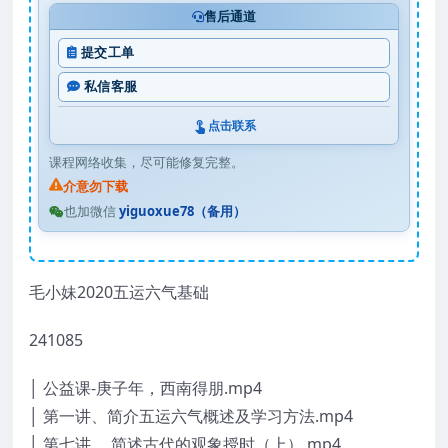
售后通道
提交工单
私信客服
点击联系
课程网络收集，尽可能修复完整。
介意勿下载
也加微信
yiguoxue78（备用）
毛小妹2020五运六气基础
241085
│ 公益课-庚子年，西南得朋.mp4
│ 第一讲、简介五运六气概述及学习方法.mp4
│ 第七讲、 简述古代的观象授时（上）.mp4