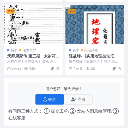
VIP
VIP
易学
法术符咒
易学
阳宅风水
天师府家传 第三期 太岁符
陈益峰-《实用地理技法汇
张帅镇宅 赵公求财 玄帝符
编》《地理实用技法汇总》2
用户您好！请先登录！ 登录 注册
用户您好！请先登录！ 登录 注册
王公户斗 文档讲解画法以及
天师府家传 第三期 太岁符 张帅
024夏天.pdf
陈益峰-《实用地理技法汇编》
4 年前
340
15
2 年前
66
15
镇宅...
《地理实用技法汇总...
运用
用户您好！请先登录！
登录
注册
有问题三种方式： ① 提交工单/② 发站内消息给管理/③
在线客服