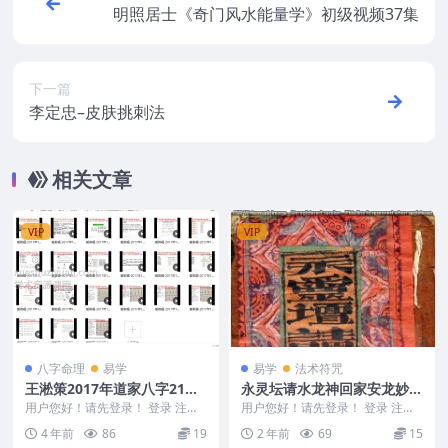
明照居士《奇门风水能量学》初级视频37集
下一篇
李定忠–皮肤挑刺法
相关文章
VIP
VIP
八字命理
易学
易学
法术符咒
王淞策2017年道家八字21集
永灵坛请水龙神回家安龙妙经
视频
书.pdf
用户您好！请先登录！ 登录 注册
用户您好！请先登录！ 登录 注册
王淞策2017年道家八字21集视频
永灵坛请水龙神回家安龙妙经书.p
4 年前
86
19
2 年前
69
15
王淞策八字...
df 2406...