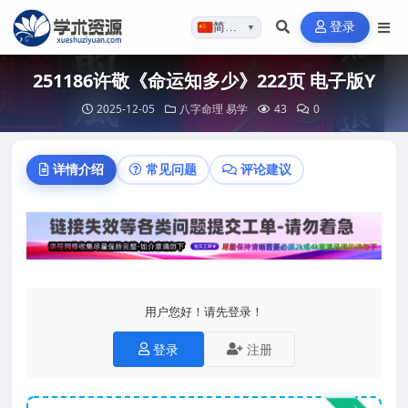
登录
简体…
▼
251186许敬《命运知多少》222页 电子版Y
2025-12-05
八字命理
易学
43
0
详情介绍
常见问题
评论建议
用户您好！请先登录！
登录
注册