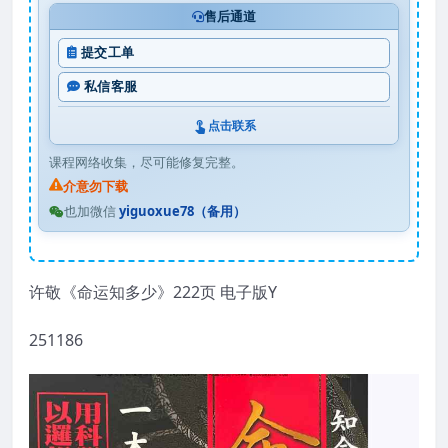
售后通道
提交工单
私信客服
点击联系
课程网络收集，尽可能修复完整。
介意勿下载
也加微信
yiguoxue78（备用）
许敬《命运知多少》222页 电子版Y
251186