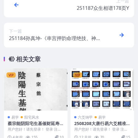
上一篇
251187众生相谱178页Y
下一篇
251184孙真坤-《串宫押韵命理绝技、神煞
篇》176页–彩色Y
相关文章
VIP
VIP
易学
阳宅风水
六爻纳甲
易学
蔡宗能阴阳宅生基催财延寿秘
2508208大唐行易六爻精准预
笈PDF电子书6册
测周易解读29集视频Y
用户您好！请先登录！ 登录 注册
用户您好！请先登录！ 登录 注册
蔡宗能阴阳宅生基催财延寿秘笈P
大唐行易六爻精准预测周易解读29
4 年前
155
10
12 月前
70
15