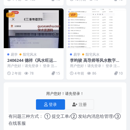
DF电子书6册 ...
集视频Y 25...
VIP
VIP
易学
阳宅风水
易学
阳宅风水
2406244 德祥《风水旺运秘
李昀骏 高导师等风水数字音
法大放送精准催桃花的三个秘
频收录57
用户您好！请先登录！ 登录 注册
用户您好！请先登录！ 登录 注册
法》催桃花必学1集
德祥《风水旺运秘法大放送精准催
李昀骏 高导师等风水数字音频收
2 年前
78
15
4 年前
86
10
桃花的三个秘法》...
录57 李昀骏...
用户您好！请先登录！
登录
注册
有问题三种方式： ① 提交工单/② 发站内消息给管理/③
在线客服