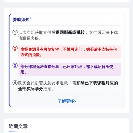
赞助须知
①
点击立即获取支付后
返回刷新或跳转
；支付后无法下载
请联系客服。
②
虚拟资源具有可复制性，不懂可询问；购买后
不支持任何
方式的退款
。
③
部分课程无法直接分享，已压缩处理，需
下载后解压
使
用。
④
购买会员后若执意要求退款，需
扣除已下载课程对应的
全部实际学分
抵扣。
了解更多
近期文章