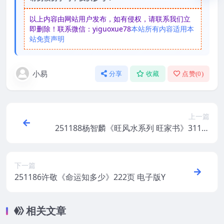
以上内容由网站用户发布，如有侵权，请联系我们立
即删除！联系微信：yiguoxue78
本站所有内容适用本
站免责声明
小易
分享
收藏
点赞(
0
)
上一篇
251188杨智麟《旺风水系列 旺家书》311页
Y
下一篇
251186许敬《命运知多少》222页 电子版Y
相关文章