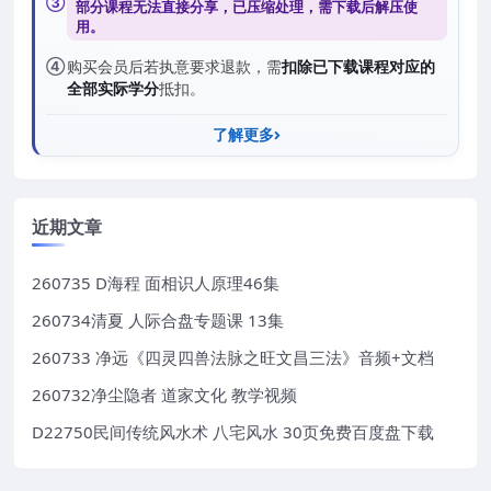
③
部分课程无法直接分享，已压缩处理，需
下载后解压
使
用。
④
购买会员后若执意要求退款，需
扣除已下载课程对应的
全部实际学分
抵扣。
了解更多
近期文章
260735 D海程 面相识人原理46集
260734清夏 人际合盘专题课 13集
260733 净远《四灵四兽法脉之旺文昌三法》音频+文档
260732净尘隐者 道家文化 教学视频
D22750民间传统风水术 八宅风水 30页免费百度盘下载