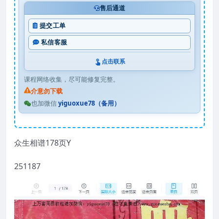
售后通道
提交工单
私信客服
点击联系
课程网络收集，尽可能修复完整。
介意勿下载
也加微信
yiguoxue78（备用）
众生相谱178页Y
251187