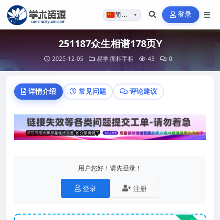
登录
简体…
▼
251187众生相谱178页Y
2025-12-05
易学
面相手相
43
0
详情介绍
常见问题
评论建议
用户您好！请先登录！
登录
注册