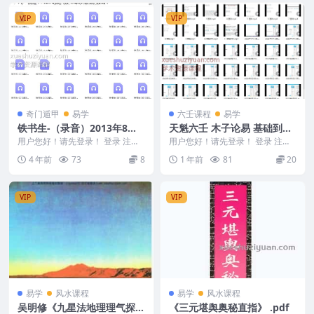
VIP
VIP
奇门遁甲
易学
六壬课程
易学
铁书生-（录音）2013年8月1
天魁六壬 木子论易 基础到实
9日铁口断奇门录音24讲
战 大六壬实盘讲解 49集视频
用户您好！请先登录！ 登录 注册
用户您好！请先登录！ 登录 注册
铁书生-（录音）2013年8月19日
Y
天魁六壬 木子论易 基础到实战 大
4 年前
73
8
1 年前
81
20
铁口断奇门...
六壬实盘讲解...
VIP
VIP
易学
风水课程
易学
风水课程
吴明修《九星法地理理气探
《三元堪舆奥秘直指》 .pdf