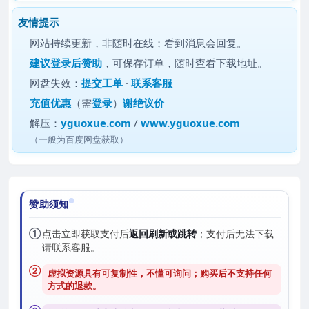
友情提示
网站持续更新，非随时在线；看到消息会回复。
建议
登录后赞助
，可保存订单，随时查看下载地址。
网盘失效：
提交工单
·
联系客服
充值优惠
（需
登录
）
谢绝议价
解压：
yguoxue.com
/
www.yguoxue.com
（一般为百度网盘获取）
赞助须知
①
点击立即获取支付后
返回刷新或跳转
；支付后无法下载
请联系客服。
②
虚拟资源具有可复制性，不懂可询问；购买后
不支持任何
方式的退款
。