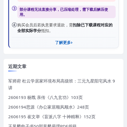
③
部分课程无法直接分享，已压缩处理，需
下载后解压
使
用。
④
购买会员后若执意要求退款，需
扣除已下载课程对应的
全部实际学分
抵扣。
了解更多
近期文章
军师府 杜云学居家环境布局高级班：三元九星阳宅风水 9
讲
2606193 杨戬 亲传《八九玄功》103页
2606194思源《办公家居顺风顺水》248页
2606195 崔文举《盲派八字 十神精释》152页
王凤麟电子书50部凤麟易理PDF书籍