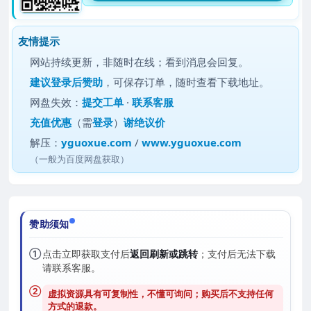
友情提示
网站持续更新，非随时在线；看到消息会回复。
建议
登录后赞助
，可保存订单，随时查看下载地址。
网盘失效：
提交工单
·
联系客服
充值优惠
（需
登录
）
谢绝议价
解压：
yguoxue.com
/
www.yguoxue.com
（一般为百度网盘获取）
赞助须知
①
点击立即获取支付后
返回刷新或跳转
；支付后无法下载
请联系客服。
②
虚拟资源具有可复制性，不懂可询问；购买后
不支持任何
方式的退款
。