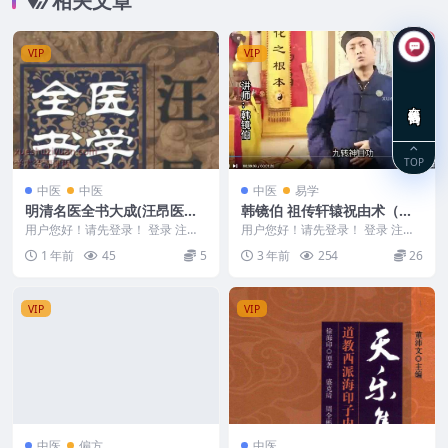
相关文章
VIP
VIP
在线咨询
TOP
中医
中医
中医
易学
明清名医全书大成(汪昂医学
韩镜伯 祖传轩辕祝由术（高
全书 )
级研修班）视频18集
用户您好！请先登录！ 登录 注册
用户您好！请先登录！ 登录 注册
明清名医全书大成(汪昂医学全书 )
祖传轩辕祝由术（高级研修班）
1 年前
45
5
3 年前
254
26
25054...
韩镜伯 Y230...
VIP
VIP
中医
偏方
中医