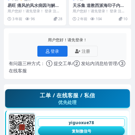
易旺 痛风的风水病因与解法
天乐集 道教西派海印子内丹
（符配药）
修炼典籍 上.pdf+下.pdf
用户您好！请先登录！ 登录 注册
用户您好！请先登录！ 登录 注册
易旺 痛风的风水病因与解法（符
天乐集 240943-14 天乐集 道教西
3 年前
96
28
2 年前
104
10
配药）易旺 痛风...
派海...
用户您好！请先登录！
登录
注册
有问题三种方式： ① 提交工单/② 发站内消息给管理/③
在线客服
工单 / 在线客服 / 私信
优先处理
yiguoxue78
复制微信号