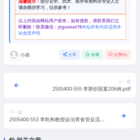
温馨提示：
部分玄学、武术、医学等资料非专业人士
请勿模仿学习，仅供参考！
以上内容由网站用户发布，如有侵权，请联系我们立
即删除！联系微信：yiguoxue78
本站所有内容适用本
站免责声明
小易
分享
收藏
点赞(
0
)
上一篇
2505400-555 李斯炽医案206例.pdf
下一篇
2505400-553 李乾构教授诊治胃食管反流病
经验.pdf