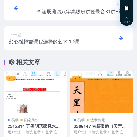
上一篇
在线咨询
李涵辰潍坊八字高级班讲座录音31讲+笔记
李涵辰八字高级班
TOP
下一篇
彭心融择吉课程选择的艺术 10课
相关文章
VIP
VIP
易学
阳宅风水
易学
法术符咒
2512314 五俊明形家风水核
2509147 古籍道教《天罡生
心笔记.pdf 223页 电子版Y
煞大法》共25个筒子页Y
用户您好！请先登录！ 登录 注册
用户您好！请先登录！ 登录 注册
五俊明形家风水核心笔记.pdf 223
古籍道教《天罡生煞大法》共25个