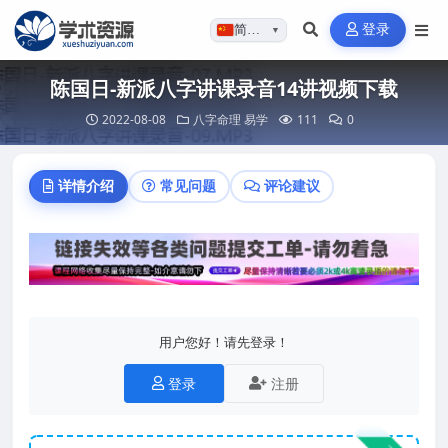
登录
简体…
▼
陈国日-新派八字讲课录音14讲视频下载
2022-08-08
八字命理
易学
111
0
详情介绍
常见问题
评论建议
用户您好！请先登录！
登录
注册