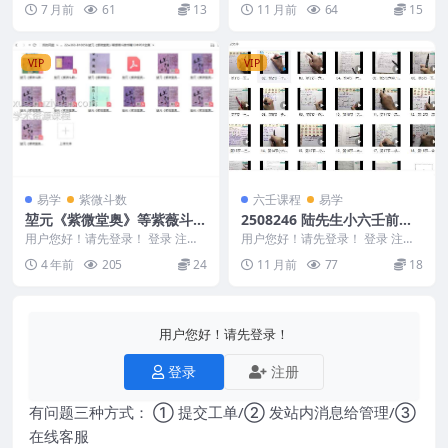
7 月前
61
13
11 月前
64
15
页 电子...
筒子页Y 25...
VIP
VIP
易学
紫微斗数
六壬课程
易学
堃元《紫微堂奥》等紫薇斗数
2508246 陆先生小六壬前马‬
书籍13本PDF全集
课 23视节‬频课Y
用户您好！请先登录！ 登录 注册
用户您好！请先登录！ 登录 注册
堃元《紫微堂奥》等紫薇斗数书籍
陆先生小六壬前马‬课 23视节‬频课Y
4 年前
205
24
11 月前
77
18
13本PDF全集...
250...
用户您好！请先登录！
登录
注册
有问题三种方式： ① 提交工单/② 发站内消息给管理/③
在线客服