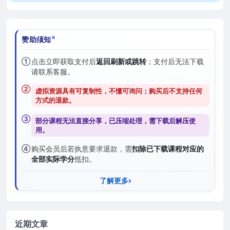
赞助须知
①
点击立即获取支付后
返回刷新或跳转
；支付后无法下载
请联系客服。
②
虚拟资源具有可复制性，不懂可询问；购买后
不支持任何
方式的退款
。
③
部分课程无法直接分享，已压缩处理，需
下载后解压
使
用。
④
购买会员后若执意要求退款，需
扣除已下载课程对应的
全部实际学分
抵扣。
了解更多
近期文章