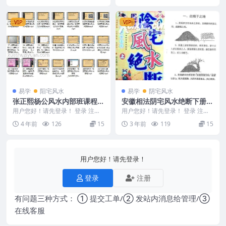
VIP
VIP
易学
阳宅风水
易学
阴宅风水
张正熙杨公风水内部班课程教
安徽相法阴宅风水绝断下册
学视频76集
+上册两本
用户您好！请先登录！ 登录 注册
用户您好！请先登录！ 登录 注册
张正熙杨公风水内部班 张正熙杨
安徽相法阴宅风水绝断下册+上册
4 年前
126
15
3 年前
119
15
公风水内部班...
两本 Y2302...
用户您好！请先登录！
登录
注册
有问题三种方式： ① 提交工单/② 发站内消息给管理/③
在线客服