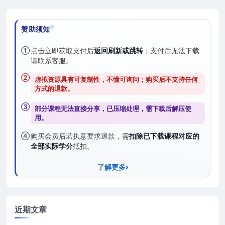
赞助须知
①
点击立即获取支付后
返回刷新或跳转
；支付后无法下载
请联系客服。
②
虚拟资源具有可复制性，不懂可询问；购买后
不支持任何
方式的退款
。
③
部分课程无法直接分享，已压缩处理，需
下载后解压
使
用。
④
购买会员后若执意要求退款，需
扣除已下载课程对应的
全部实际学分
抵扣。
了解更多
近期文章