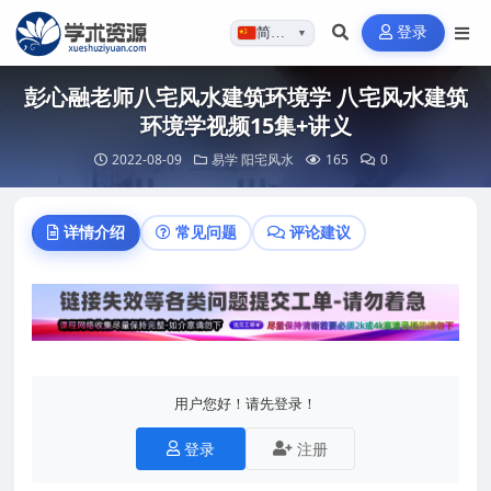
登录
简体…
▼
彭心融老师八宅风水建筑环境学 八宅风水建筑
环境学视频15集+讲义
2022-08-09
易学
阳宅风水
165
0
详情介绍
常见问题
评论建议
用户您好！请先登录！
登录
注册