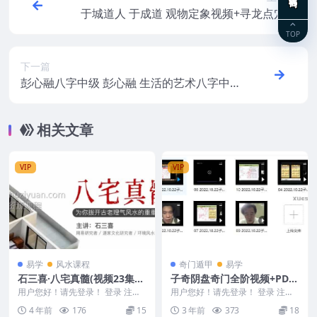
于城道人 于成道 观物定象视频+寻龙点穴录
音
TOP
下一篇
彭心融八字中级 彭心融 生活的艺术八字中
级班视频44集
相关文章
VIP
VIP
易学
风水课程
奇门遁甲
易学
石三喜·八宅真髓(视频23集＋
子奇阴盘奇门全阶视频+PDF
2集音频)
讲义
用户您好！请先登录！ 登录 注册
用户您好！请先登录！ 登录 注册
石三喜·八宅真髓(视频23集＋2集
翁子奇 子奇阴盘奇门全阶 翁子奇
4 年前
176
15
3 年前
373
18
音频) 编号...
奇门遁甲（全阶...