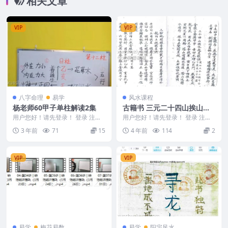
相关文章
VIP
VIP
八字命理
易学
风水课程
杨老师60甲子单柱解读2集
古籍书 三元二十四山挨山起
星秘旨pdf
用户您好！请先登录！ 登录 注册
用户您好！请先登录！ 登录 注册
杨老师60甲子单柱解读 甲子单柱
三元二十四山挨山起星秘旨 编
3 年前
71
15
4 年前
114
2
解读上 231...
号：D221324
VIP
VIP
易学
梅花易数
易学
阳宅风水