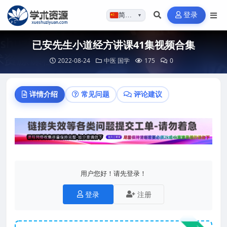
登录
简体…
▼
已安先生小道经方讲课41集视频合集
2022-08-24
中医
国学
175
0
详情介绍
常见问题
评论建议
用户您好！请先登录！
登录
注册