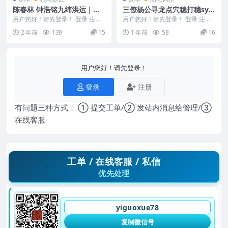
陈春林 钟浩铭九纬洪运｜梅
三僚杨公寻龙点穴稳打稳sy
花策轨数陪跑班9视频
合并304页Y
用户您好！请先登录！ 登录 注册
用户您好！请先登录！ 登录 注册
陈春林 钟浩铭九纬洪运｜梅花策
三僚杨公寻龙点穴稳打稳sy合并30
2 年前
139
15
1 年前
58
16
轨数陪跑班 24...
4页Y 之前...
用户您好！请先登录！
登录
注册
有问题三种方式： ① 提交工单/② 发站内消息给管理/③
在线客服
工单 / 在线客服 / 私信
优先处理
yiguoxue78
复制微信号