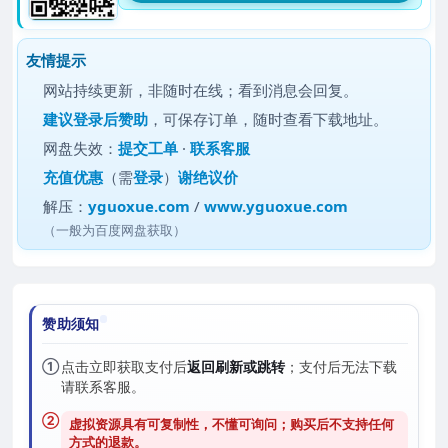
友情提示
网站持续更新，非随时在线；看到消息会回复。
建议
登录后赞助
，可保存订单，随时查看下载地址。
网盘失效：
提交工单
·
联系客服
充值优惠
（需
登录
）
谢绝议价
解压：
yguoxue.com
/
www.yguoxue.com
（一般为百度网盘获取）
赞助须知
①
点击立即获取支付后
返回刷新或跳转
；支付后无法下载
请联系客服。
②
虚拟资源具有可复制性，不懂可询问；购买后
不支持任何
方式的退款
。