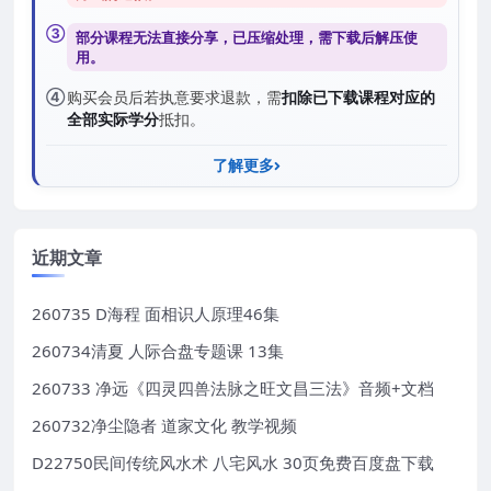
③
部分课程无法直接分享，已压缩处理，需
下载后解压
使
用。
④
购买会员后若执意要求退款，需
扣除已下载课程对应的
全部实际学分
抵扣。
了解更多
近期文章
260735 D海程 面相识人原理46集
260734清夏 人际合盘专题课 13集
260733 净远《四灵四兽法脉之旺文昌三法》音频+文档
260732净尘隐者 道家文化 教学视频
D22750民间传统风水术 八宅风水 30页免费百度盘下载