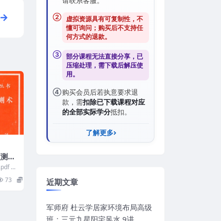
请联系客服。
②
虚拟资源具有可复制性，不
懂可询问；购买后
不支持任
何方式的退款
。
③
部分课程无法直接分享，已
压缩处理，需
下载后解压
使
用。
④
购买会员后若执意要求退
款，需
扣除已下载课程对应
的全部实际学分
抵扣。
了解更多
测术.
df Y
73
15
近期文章
军师府 杜云学居家环境布局高级
班：三元九星阳宅风水 9讲