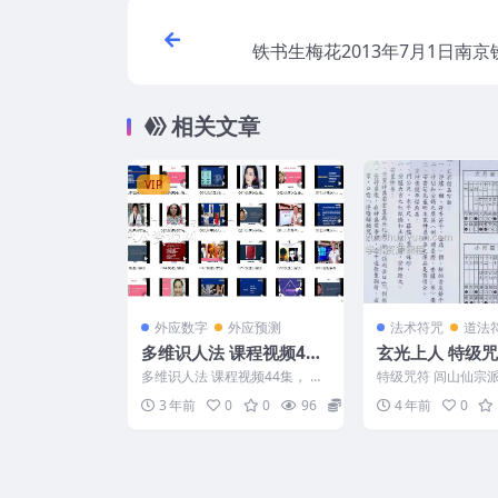
铁书生梅花2013年7月1日南
断全程录音
相关文章
VIP
外应数字
外应预测
法术符咒
道法
多维识人法 课程视频44
玄光上人 特级咒
集
仙宗派符禄专业课
多维识人法 课程视频44集， 首
特级咒符 闾山仙宗
光讲义pdf免费
创多维度教你去识别一个人，随
课程 神尊法器开光讲
3 年前
0
0
96
35
4 年前
0
身物品到照片头像，从...
人编著 编号：D221..