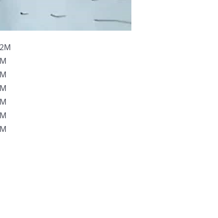
42M
1M
8M
2M
0M
0M
9M