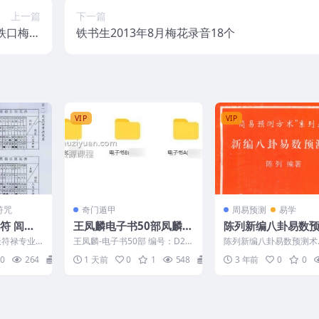
上一篇
下一篇
京铁口梅花
铁书生2013年8月梅花录音18个
10文件
VIP
VIP
符咒
奇门遁甲
周易预测
易学
符 闾山
王凤麟电子书50部凤麟易
陈列新编八卦易数预
程 +开
理PDF书籍
pdf
派符禄专业
王凤麟-电子书50部 编号：D22
陈列新编八卦易数预测术.p
下载
义 玄光上
652
2308-87
0
264
0
1 天前
0
1
548
15
3 年前
0
0
.