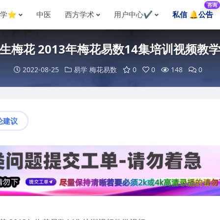
咨询
国学⭐
中医
西方学术
用户中心✔️
私信 🔔公告
生梅花 2013年梅花易数14集培训视频教
2022-08-25
易学
梅花易数
0
0
148
0
论建议