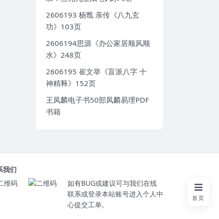
2606193 杨戬 亲传《八九玄
功》103页
2606194思源《办公家居顺风顺
水》248页
2606195 崔文举《盲派八字 十
神精释》152页
王凤麟电子书50部凤麟易理PDF
书籍
系我们
如有BUG或建议可与我们在线
联系或登录本站账号进入个人中
首页
心提交工单。