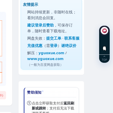
友情提示
网站持续更新，非随时在线；
看到消息会回复。
建议
登录后赞助
，可保存订
单，随时查看下载地址。
网盘失效：
提交工单
·
联系客服
充值优惠
（需
登录
）
谢绝议价
在线咨询
解压：
yguoxue.com
/
www.yguoxue.com
TOP
（一般为百度网盘获取）
赞助须知
(
0
)
①
点击立即获取支付后
返回刷
新或跳转
；支付后无法下载