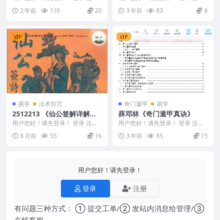
山宇八仙真教之张果老篇 就一集
司萤居士-天机门阴阳宅真诀.pdf Y
2 年前
110
20
3 年前
83
8
视频 还有部分...
2309...
VIP
VIP
易学
法术符咒
奇门遁甲
易学
2512213 《仙公签解详解》6
薛邓林《奇门遁甲真诀》
2页
用户您好！请先登录！ 登录 注册
用户您好！请先登录！ 登录 注册
《仙公签解详解》62页 2512213
邓林《奇门遁甲真诀》 Y2307-2-3
8 月前
55
16
3 年前
85
15
&n...
用户您好！请先登录！
登录
注册
有问题三种方式： ① 提交工单/② 发站内消息给管理/③