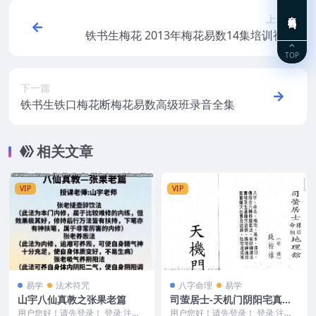
在线咨询
上一篇
铁书生梅花 2013年梅花易数14集培训视频
教学视频
TOP
下一篇
铁书生铁口梅花断梅花易数高级班录音全集
相关文章
VIP
VIP
易学
法术符咒
八字命理
易学
山宇八仙真教之张果老篇
司萤居士-天机门阴阳宅真诀.
pdf
用户您好！请先登录！ 登录 注册
用户您好！请先登录！ 登录 注册