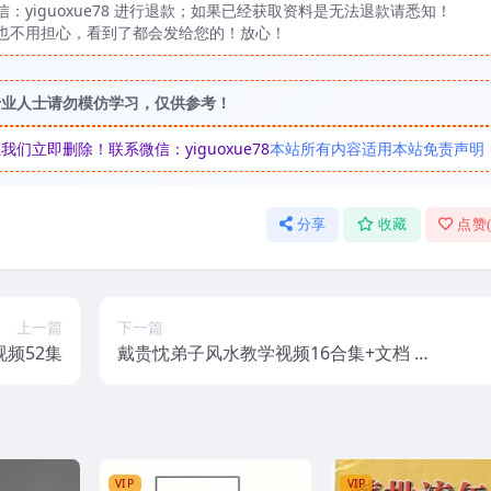
yiguoxue78 进行退款；如果已经获取资料是无法退款请悉知！
也不用担心，看到了都会发给您的！放心！
专业人士请勿模仿学习，仅供参考！
立即删除！联系微信：yiguoxue78
本站所有内容适用本站免责声明
分享
收藏
点赞
上一篇
下一篇
视频52集
戴贵忱弟子风水教学视频16合集+文档 斗
首择日
VIP
VIP