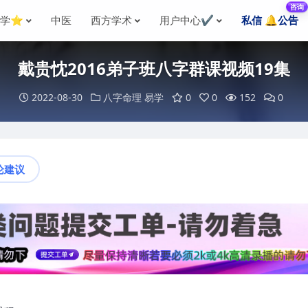
咨询
国学⭐
中医
西方学术
用户中心✔️
私信 🔔公告
戴贵忱2016弟子班八字群课视频19集
2022-08-30
八字命理
易学
0
0
152
0
论建议