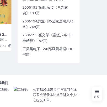
2606193 杨戬 亲传《八九玄
功》103页
2606194思源《办公家居顺风顺
水》248页
 20
2606195 崔文举《盲派八字 十
01
神精释》152页
73
10
王凤麟电子书50部凤麟易理PDF
书籍
系我们
如有BUG或建议可与我们在线
联系或登录本站账号进入个人中
首页
心提交工单。