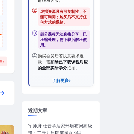
请联系客服。
②
虚拟资源具有可复制性，不
懂可询问；购买后
不支持任
何方式的退款
。
③
部分课程无法直接分享，已
压缩处理，需
下载后解压
使
用。
④
购买会员后若执意要求退
(
0
)
款，需
扣除已下载课程对应
的全部实际学分
抵扣。
了解更多
近期文章
军师府 杜云学居家环境布局高级
班：三元九星阳宅风水 9讲