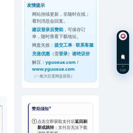
友情提示
网站持续更新，非随时在线；
看到消息会回复。
建议
登录后赞助
，可保存订
单，随时查看下载地址。
网盘失效：
提交工单
·
联系客服
充值优惠
（需
登录
）
谢绝议价
在线咨询
解压：
yguoxue.com
/
www.yguoxue.com
TOP
（一般为百度网盘获取）
赞助须知
①
点击立即获取支付后
返回刷
新或跳转
；支付后无法下载