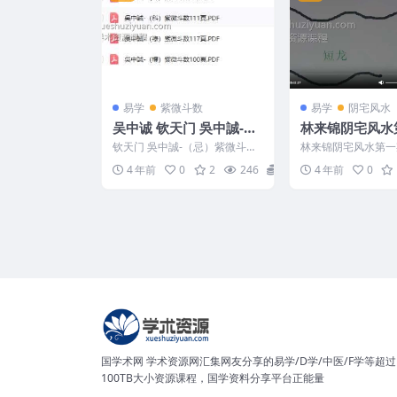
易学
紫微斗数
易学
阴宅风水
吴中诚 钦天门 吳中誠-
林来锦阴宅风水
（忌）紫微斗数88頁+
论篇视频30课
钦天门 吳中誠-（忌）紫微斗数
林来锦阴宅风水第一
（科）紫微斗数111頁+
88頁+吳中誠-（科）紫微斗数1
0课 编号：22w56
4 年前
0
2
246
12
4 年前
0
11頁+吳中誠-（...
风水第一期总论篇3..
（祿）紫微斗数117頁+
（權）紫微斗数100頁四
本全
国学术网 学术资源网汇集网友分享的易学/D学/中医/F学等超过
100TB大小资源课程，国学资料分享平台正能量