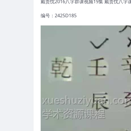
戴贵忱2016八字群课视频19集 戴贵忱八字
编号：2425D185