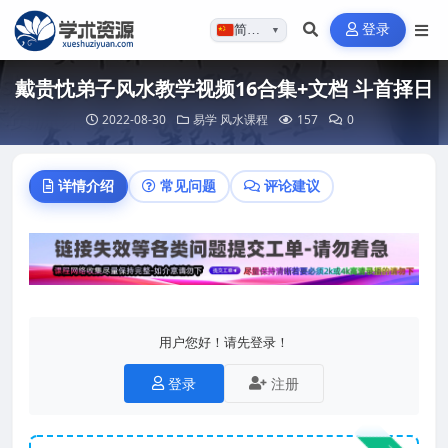
登录
简体…
▼
戴贵忱弟子风水教学视频16合集+文档 斗首择日
2022-08-30
易学
风水课程
157
0
详情介绍
常见问题
评论建议
用户您好！请先登录！
登录
注册