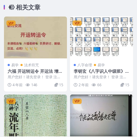
相关文章
VIP
VIP
易学
法术符咒
八字命理
易学
六福 开运转运令 开运法 增运
李钥玄《八字识人中级班》 3
气道法
7集
用户您好！请先登录！ 登录 注册
用户您好！请先登录！ 登录 注册
本课程由 六福老师 负责研讨、 解
李钥玄《八字识人中级班》 37集
4 年前
146
15
2 年前
66
15
疑、交流、 ...
241048...
VIP
VIP