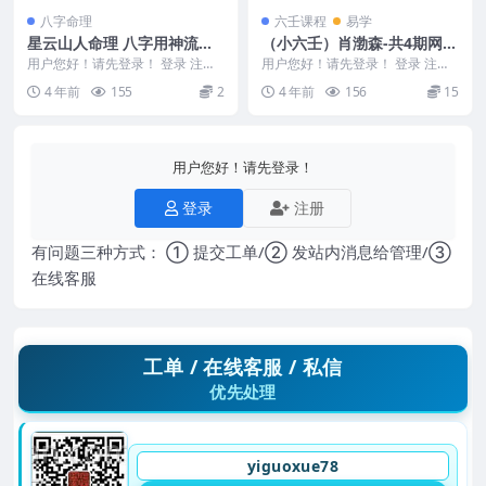
八字命理
六壬课程
易学
星云山人命理 八字用神流年
（小六壬）肖渤森-共4期网课
点断真诀
（视频）全集
用户您好！请先登录！ 登录 注册
用户您好！请先登录！ 登录 注册
星云山人命理风水典籍 编号：D91
（小六壬）肖渤森-共4期网课（视
4 年前
155
2
4 年前
156
15
3 &nbs...
频） 编号：3...
用户您好！请先登录！
登录
注册
有问题三种方式： ① 提交工单/② 发站内消息给管理/③
在线客服
工单 / 在线客服 / 私信
优先处理
yiguoxue78