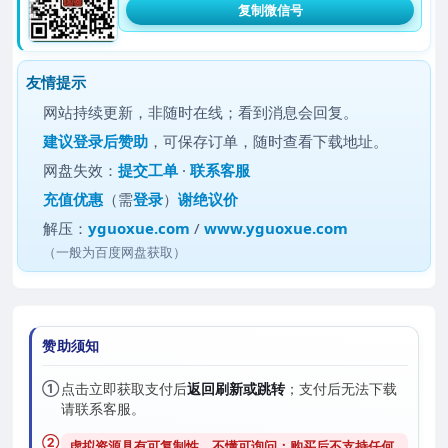
复制微信号
友情提示
网站持续更新，非随时在线；看到消息会回复。
建议
登录后赞助
，可保存订单，随时查看下载地址。
网盘失效：
提交工单
·
联系客服
充值优惠
（需
登录
）
谢绝议价
解压：
yguoxue.com
/
www.yguoxue.com
（一般为百度网盘获取）
赞助须知
①
点击立即获取支付后
返回刷新或跳转
；支付后无法下载
请联系客服。
②
虚拟资源具有可复制性，不懂可询问；购买后
不支持任何