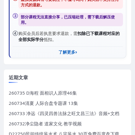
方式的退款
。
③
部分课程无法直接分享，已压缩处理，需
下载后解压
使
用。
④
购买会员后若执意要求退款，需
扣除已下载课程对应的
全部实际学分
抵扣。
了解更多
近期文章
260735 D海程 面相识人原理46集
260734清夏 人际合盘专题课 13集
260733 净远《四灵四兽法脉之旺文昌三法》音频+文档
260732净尘隐者 道家文化 教学视频
D22750民间传统风水术 八宅风水 30页免费百度盘下载